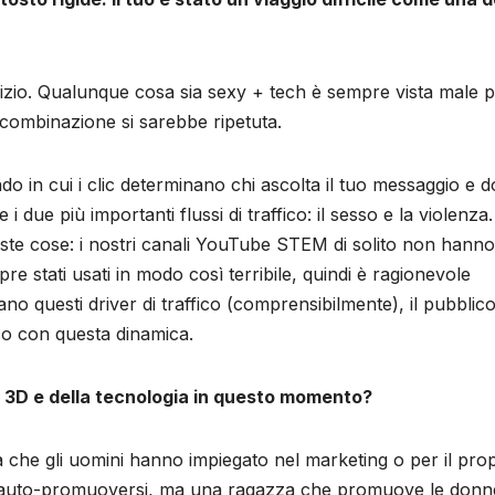
inizio. Qualunque cosa sia sexy + tech è sempre vista male p
combinazione si sarebbe ripetuta.
 in cui i clic determinano chi ascolta il tuo messaggio e 
 due più importanti flussi di traffico: il sesso e la violenza.
te cose: i nostri canali YouTube STEM di solito non hanno
re stati usati in modo così terribile, quindi è ragionevole
no questi driver di traffico (comprensibilmente), il pubblico
co con questa dinamica.
a 3D e della tecnologia in questo momento?
 che gli uomini hanno impiegato nel marketing o per il prop
r auto-promuoversi, ma una ragazza che promuove le donn