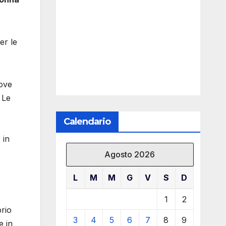
er le
dove
 Le
Calendario
 in
Agosto 2026
L
M
M
G
V
S
D
1
2
rio
3
4
5
6
7
8
9
e in