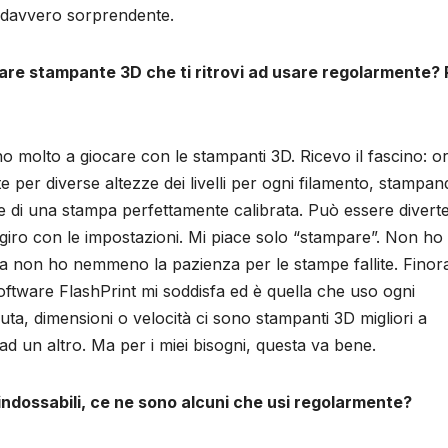
a davvero sorprendente.
lare stampante 3D che ti ritrovi ad usare regolarmente? 
 molto a giocare con le stampanti 3D. Ricevo il fascino: or
 per diverse altezze dei livelli per ogni filamento, stampan
 di una stampa perfettamente calibrata. Può essere divert
 giro con le impostazioni. Mi piace solo “stampare”. Non ho
a non ho nemmeno la pazienza per le stampe fallite. Finora
oftware FlashPrint mi soddisfa ed è quella che uso ogni
uta, dimensioni o velocità ci sono stampanti 3D migliori a
ad un altro. Ma per i miei bisogni, questa va bene.
3D indossabili, ce ne sono alcuni che usi regolarmente?