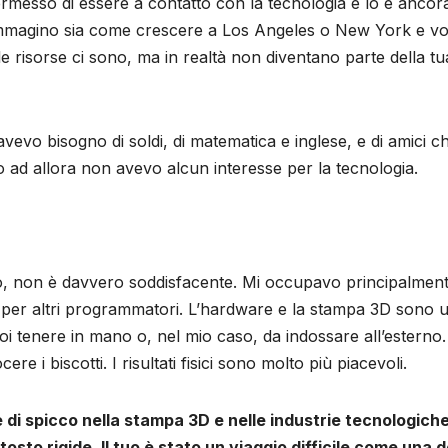
rmesso di essere a contatto con la tecnologia e lo è ancor
. Immagino sia come crescere a Los Angeles o New York e vo
 le risorse ci sono, ma in realtà non diventano parte della tu
avevo bisogno di soldi, di matematica e inglese, e di amici c
no ad allora non avevo alcun interesse per la tecnologia.
tto, non è davvero soddisfacente. Mi occupavo
principalmen
e per altri programmatori. L’hardware e la stampa 3D sono 
oi tenere in mano o, nel mio caso, da indossare all’esterno
re i biscotti. I risultati fisici sono molto più piacevoli.
i spicco nella stampa 3D e nelle industrie tecnologiche
osto rigide. Il tuo è stato un viaggio difficile come una 