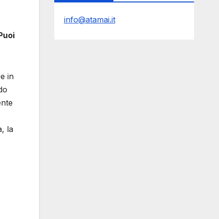
info@atamai.it
Puoi
e in
do
ente
, la