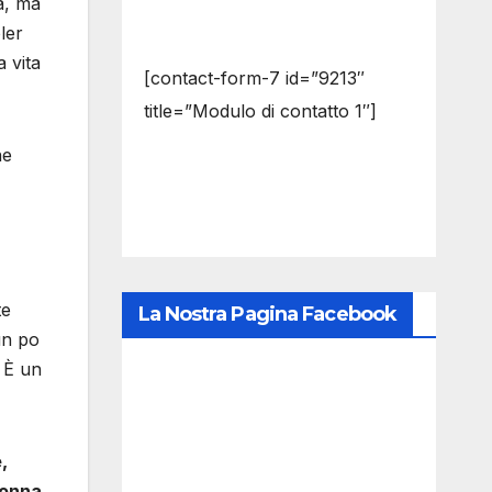
a, ma
ler
a vita
[contact-form-7 id=”9213″
title=”Modulo di contatto 1″]
he
te
La Nostra Pagina Facebook
un po
. È un
,
donna