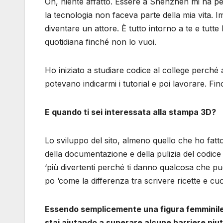
Oh, niente affatto. Essere a Shenzhen mi ha pe
la tecnologia non faceva parte della mia vita
diventare un attore. È tutto intorno a te e tutte
quotidiana finché non lo vuoi.
Ho iniziato a studiare codice al college perché 
potevano indicarmi i tutorial e poi lavorare. Fi
E quando ti sei interessata alla stampa 3D?
Lo sviluppo del sito, almeno quello che ho fa
della documentazione e della pulizia del codic
‘più divertenti perché ti danno qualcosa che pu
po ‘come la differenza tra scrivere ricette e cuoce
Essendo semplicemente una figura femminile d
stai aiutando a superare alcune barriere piutt