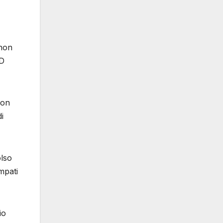
 non
3D
con
i
olso
mpati
io