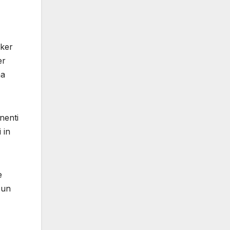
cker
er
na
nenti
 in
e
 un