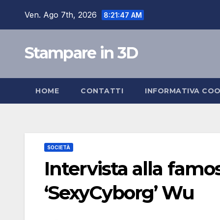
Salta
Ven. Ago 7th, 2026
8:21:48 AM
al
contenuto
Stampare in 3D
HOME
CONTATTI
INFORMATIVA COO
SOCIETÀ
Intervista alla fam
‘SexyCyborg’ Wu