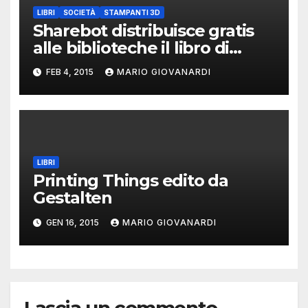
LIBRI
SOCIETÀ
STAMPANTI 3D
Sharebot distribuisce gratis
alle biblioteche il libro di
Paolo Aliverti : Stampa 3d.
FEB 4, 2015
MARIO GIOVANARDI
Stazione futuro.
LIBRI
Printing Things edito da
Gestalten
GEN 16, 2015
MARIO GIOVANARDI