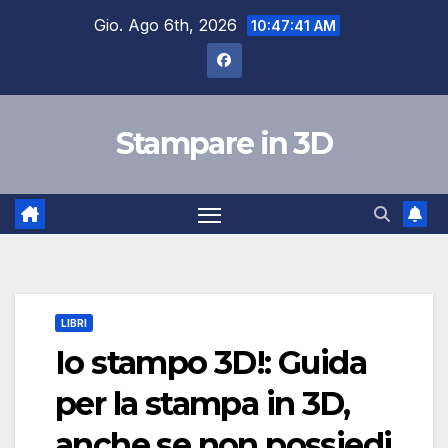
Salta
Gio. Ago 6th, 2026
10:47:42 AM
al
contenuto
Stampare in 3D
LIBRI
Io stampo 3D!: Guida
per la stampa in 3D,
anche se non possiedi