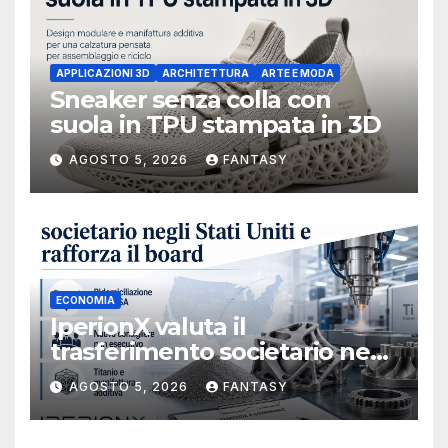
APPLICAZIONI 3D
ARCHITETTURA
ARTE E MODA
Sneaker senza colla con
suola in TPU stampata in 3D
AGOSTO 5, 2026
FANTASY
ECONOMIA
IperionX valuta il
trasferimento societario negli
Stati Uniti e rafforza il board,
AGOSTO 5, 2026
FANTASY
ha nominato Michael J.
Loparco amministratore