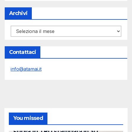
Archivi
Archivi
Contattaci
info@atamai.it
You missed