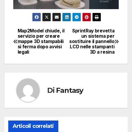
Map2Model chiude, il
SprintRay brevetta
Navigazione
servizio per creare
un sistema per
mappe 3D stampabili
sostituire il pannello
articoli
si ferma dopo avvisi
LCD nelle stampanti
legali
3D a resina
Di
Fantasy
Articoli correlati