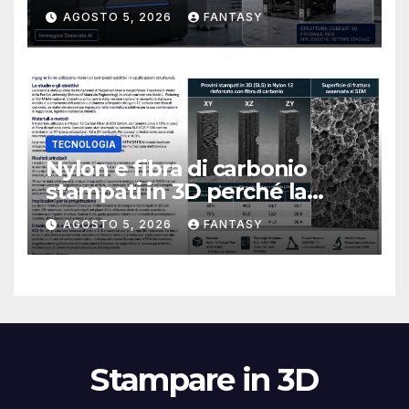
CubeSat 3U in Carbon PEEK
AGOSTO 5, 2026
FANTASY
TECNOLOGIA
Nylon e fibra di carbonio
stampati in 3D perché la
resistenza agli urti dipende
AGOSTO 5, 2026
FANTASY
dal processo
Stampare in 3D