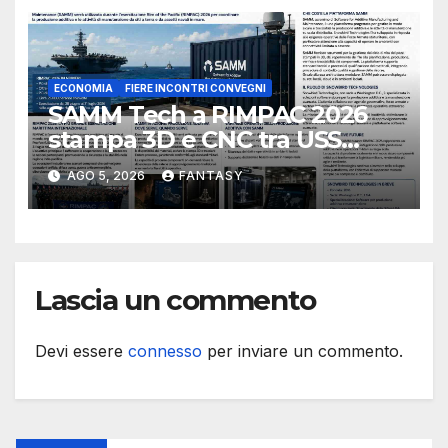
ECONOMIA
FIERE INCONTRI CONVEGNI
SAMM Tech a RIMPAC 2026
stampa 3D e CNC tra USS
Essex e Schofield Barracks
AGO 5, 2026
FANTASY
Lascia un commento
Devi essere
connesso
per inviare un commento.