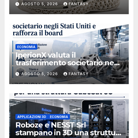
AGOSTO 5, 2026
FANTASY
ECONOMIA
IperionX valuta il
trasferimento societario negli
Stati Uniti e rafforza il board,
AGOSTO 5, 2026
FANTASY
ha nominato Michael J.
Loparco amministratore
indipendente non esecutivo
APPLICAZIONI 3D
ECONOMIA
Roboze e NESST Srl
stampano in 3D una struttura