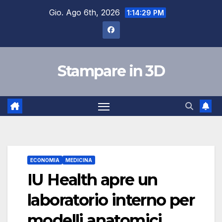
Salta
Gio. Ago 6th, 2026
1:14:30 PM
al
contenuto
Stampare in 3D
ECONOMIA
MEDICINA
IU Health apre un
laboratorio interno per
modelli anatomici