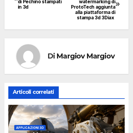
di Pechino stampati
watermarking di
articoli
in 3d
ProtoTech aggiunta
alla piattaforma di
stampa 3d 3Diax
Di
Margiov Margiov
Articoli correlati
APPLICAZIONI 3D