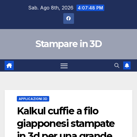
Salta
Sab. Ago 8th, 2026
4:07:49 PM
al
contenuto
Stampare in 3D
APPLICAZIONI 3D
Kalkul cuffie a filo
giapponesi stampate
in 3d per una grande