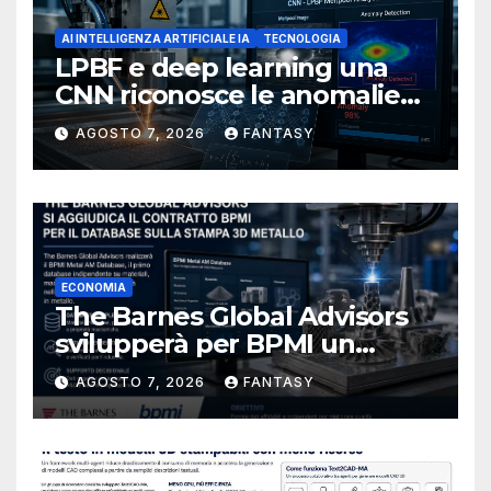
AI INTELLIGENZA ARTIFICIALE IA
TECNOLOGIA
LPBF e deep learning una
CNN riconosce le anomalie
del bagno di fusione
AGOSTO 7, 2026
FANTASY
ECONOMIA
The Barnes Global Advisors
svilupperà per BPMI un
database per la stampa 3D
AGOSTO 7, 2026
FANTASY
metallica destinata alla filiera
navale statunitense