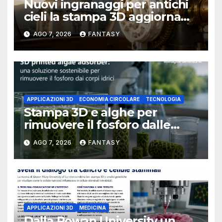
Nuovi ingranaggi per antichi
cieli la stampa 3D aggiorna
un osservatorio del 1930 della
AGO 7, 2026
FANTASY
University of Arkansas at
Little Rock
APPLICAZIONI 3D
ECONOMIA CIRCOLARE
TECNOLOGIA
Stampa 3D e alghe per
rimuovere il fosforo dalle
acque il progetto della
AGO 7, 2026
FANTASY
Florida Atlantic University
APPLICAZIONI 3D
MEDICINA
Dalla Rowan University un