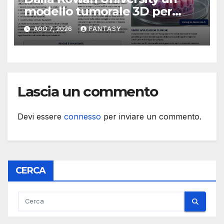
modello tumorale 3D per
studiare il dialogo tra cancro
AGO 7, 2026
FANTASY
e cellule staminali
Lascia un commento
Devi essere
connesso
per inviare un commento.
CERCA