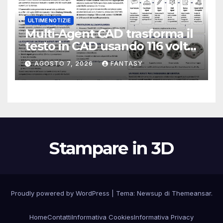
ULTIME NOTIZIE
Multi-Agent CAD trasforma il
testo in CAD usando 116 volte
meno token
AGOSTO 7, 2026
FANTASY
Stampare in 3D
Proudly powered by WordPress
|
Tema:
Newsup
di
Themeansar
.
Home
Contatti
Informativa Cookies
Informativa Privacy