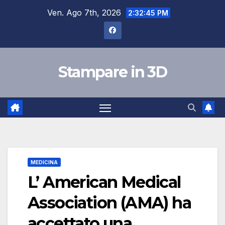
Salta
Ven. Ago 7th, 2026
2:32:46 PM
al
contenuto
Stampare in 3D
MEDICINA
L’ American Medical
Association (AMA) ha
accettato una