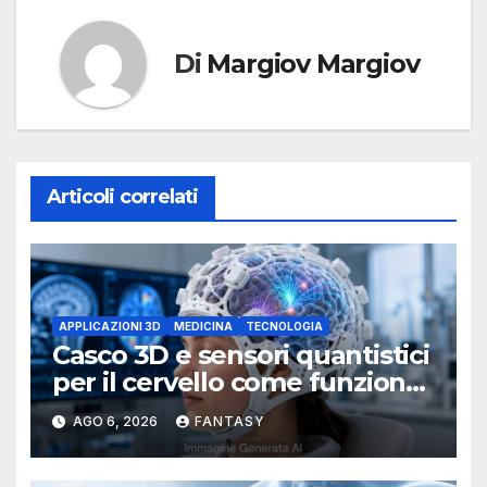
Di
Margiov Margiov
Articoli correlati
APPLICAZIONI 3D
MEDICINA
TECNOLOGIA
Casco 3D e sensori quantistici
per il cervello come funziona
l’OPM-MEG
AGO 6, 2026
FANTASY