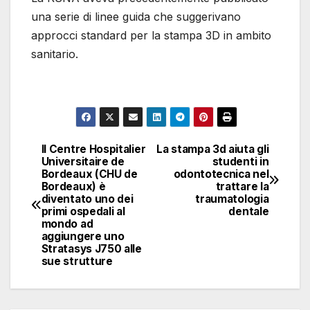
una serie di linee guida che suggerivano
approcci standard per la stampa 3D in ambito
sanitario.
NOVATEK CAMERA
Il Centre Hospitalier
La stampa 3d aiuta gli
Navigazione
Universitaire de
studenti in
Bordeaux (CHU de
odontotecnica nel
articoli
Bordeaux) è
trattare la
diventato uno dei
traumatologia
primi ospedali al
dentale
mondo ad
aggiungere uno
Stratasys J750 alle
sue strutture