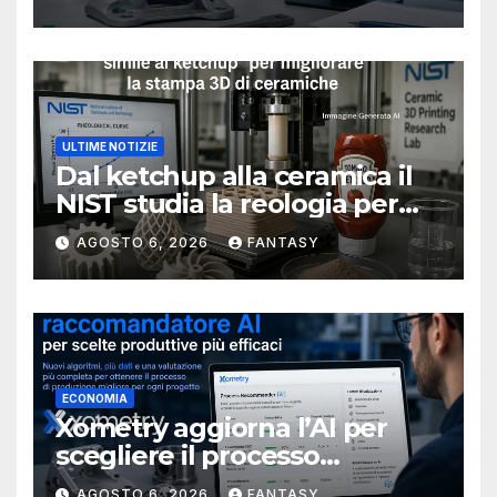
ULTIME NOTIZIE
Dal ketchup alla ceramica il
NIST studia la reologia per
rendere più affidabile la
AGOSTO 6, 2026
FANTASY
stampa 3D
ECONOMIA
Xometry aggiorna l’AI per
scegliere il processo
produttivo più adatto
AGOSTO 6, 2026
FANTASY