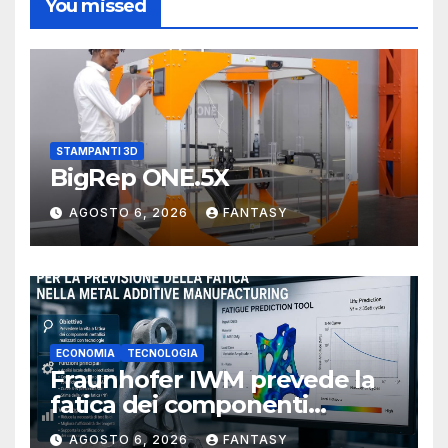
You missed
STAMPANTI 3D
BigRep ONE.5X
AGOSTO 6, 2026
FANTASY
ECONOMIA
TECNOLOGIA
Fraunhofer IWM prevede la
fatica dei componenti
metallici stampati in 3D
AGOSTO 6, 2026
FANTASY