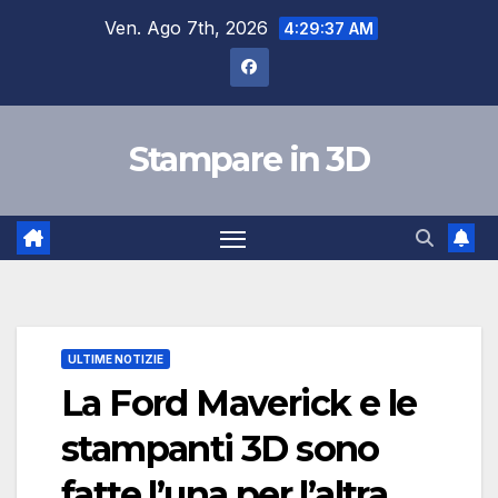
Salta
Ven. Ago 7th, 2026
4:29:38 AM
al
contenuto
Stampare in 3D
ULTIME NOTIZIE
La Ford Maverick e le
stampanti 3D sono
fatte l’una per l’altra