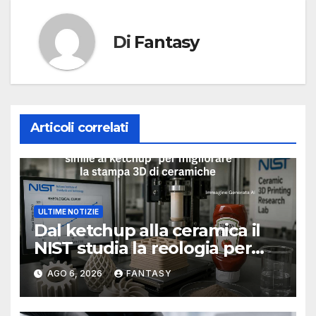
Di
Fantasy
Articoli correlati
ULTIME NOTIZIE
Dal ketchup alla ceramica il
NIST studia la reologia per
rendere più affidabile la
AGO 6, 2026
FANTASY
stampa 3D