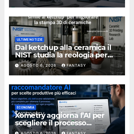
ULTIME NOTIZIE
Dal ketchup alla ceramica il
NIST studia la reologia per
rendere più affidabile la
AGOSTO 6, 2026
FANTASY
stampa 3D
ECONOMIA
Xometry aggiorna l’AI per
scegliere il processo
produttivo più adatto
AGOSTO 6, 2026
FANTASY