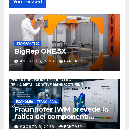
You missed
STAMPANTI 3D
BigRep ONE.5X
AGOSTO 6, 2026
FANTASY
ECONOMIA
TECNOLOGIA
Fraunhofer IWM prevede la
fatica dei componenti
metallici stampati in 3D
AGOSTO 6, 2026
FANTASY