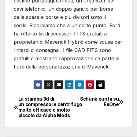
cestino portaoggetti/rifiuti, un organizer per
cavi telefonici, un doppio gancio per borse
della spesa e borse e più divisori sotto il
sedile. Ricordiamo che a un certo punto, Ford
ha offerto kit di accessori FITS gratuiti ai
proprietari di Maverick Hybrid come scusa per
i ritardi di consegna . I file CAD FITS sono
gratuiti e mostrano l’approvazione da parte di
Ford della personalizzazione di Maverick.
La stampa 3d di
Schunk punta su
Navigazione
un compressore centrifugo
ExOne
molto efficace e molto
articoli
piccolo da Alpha Mods