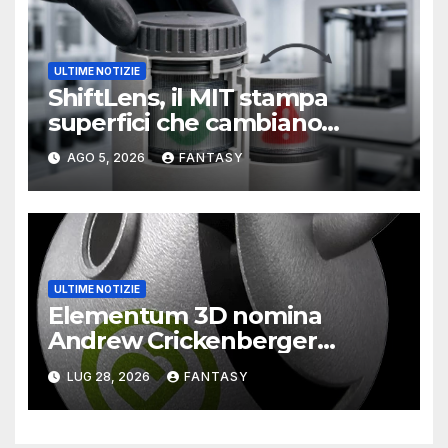
ULTIME NOTIZIE
ShiftLens, il MIT stampa
superfici che cambiano
immagine senza elettronica
AGO 5, 2026
FANTASY
ULTIME NOTIZIE
Elementum 3D nomina
Andrew Crickenberger
amministratore delegato e
LUG 28, 2026
FANTASY
ridefinisce la struttura di
vertice