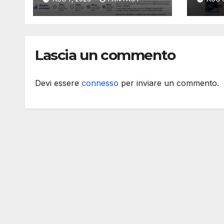
volte meno token
Lascia un commento
Devi essere
connesso
per inviare un commento.