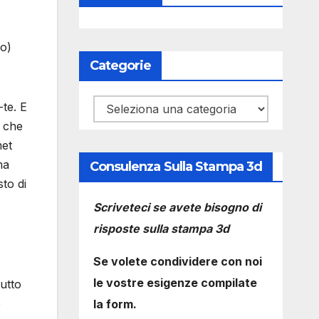
eo)
Categorie
Categorie
-te. E
o che
met
ma
Consulenza Sulla Stampa 3d
to di
Scriveteci se avete bisogno di
risposte sulla stampa 3d
Se volete condividere con noi
le vostre esigenze compilate
tutto
e
la form.