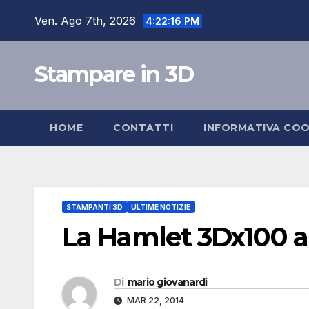
Salta
Ven. Ago 7th, 2026
4:22:17 PM
al
contenuto
Stampare in 3D
HOME
CONTATTI
INFORMATIVA COO
STAMPANTI 3D
ULTIME NOTIZIE
La Hamlet 3Dx100 all
Di
mario giovanardi
MAR 22, 2014