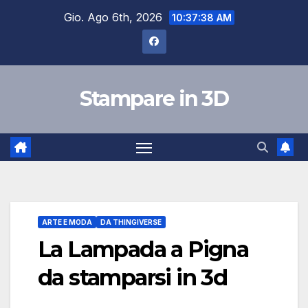
Salta
Gio. Ago 6th, 2026
10:37:39 AM
al
contenuto
Stampare in 3D
ARTE E MODA
DA THINGIVERSE
La Lampada a Pigna
da stamparsi in 3d