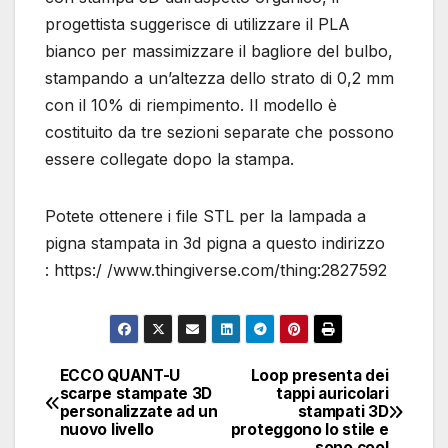
progettista suggerisce di utilizzare il PLA
bianco per massimizzare il bagliore del bulbo,
stampando a un’altezza dello strato di 0,2 mm
con il 10% di riempimento. Il modello è
costituito da tre sezioni separate che possono
essere collegate dopo la stampa.
Potete ottenere i file STL per la lampada a
pigna stampata in 3d pigna a questo indirizzo
: https:/ /www.thingiverse.com/thing:2827592
ECCO QUANT-U
Loop presenta dei
Navigazione
scarpe stampate 3D
tappi auricolari
personalizzate ad un
stampati 3D
articoli
nuovo livello
proteggono lo stile e
sono cool