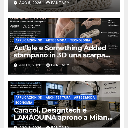
AGO 5, 2026
FANTASY
APPLICAZIONI 3D
ARTE E MODA
TECNOLOGIA
Act’ble e Something Added
stampano in 3D una scarpa
da punta modulare
AGO 3, 2026
FANTASY
progettata per durare cinque
volte di più
APPLICAZIONI 3D
ARCHITETTURA
ARTE E MODA
ECONOMIA
Caracol, Designtech e
LAMÁQUINA aprono a Milano
un hub permanente per la
AGO 3, 2026
FANTASY