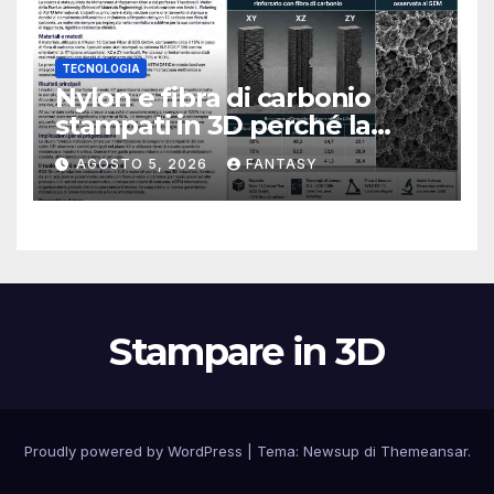
TECNOLOGIA
Nylon e fibra di carbonio
stampati in 3D perché la
resistenza agli urti dipende
AGOSTO 5, 2026
FANTASY
dal processo
Stampare in 3D
Proudly powered by WordPress
|
Tema:
Newsup
di
Themeansar
.