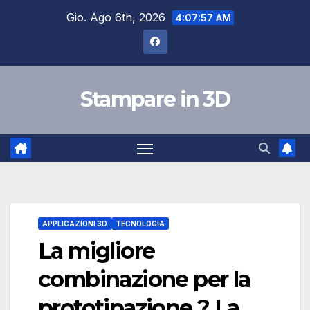
Salta
Gio. Ago 6th, 2026
4:07:58 AM
al
contenuto
Stampare in 3D
APPLICAZIONI 3D
TECNOLOGIA
La migliore
combinazione per la
prototipazione ? La