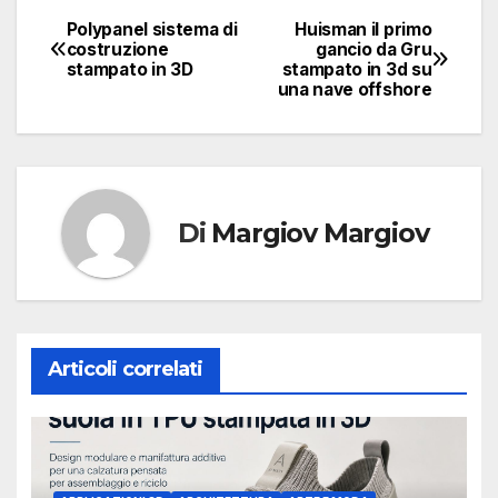
Polypanel sistema di
Huisman il primo
Navigazione
costruzione
gancio da Gru
stampato in 3D
stampato in 3d su
articoli
una nave offshore
Di
Margiov Margiov
Articoli correlati