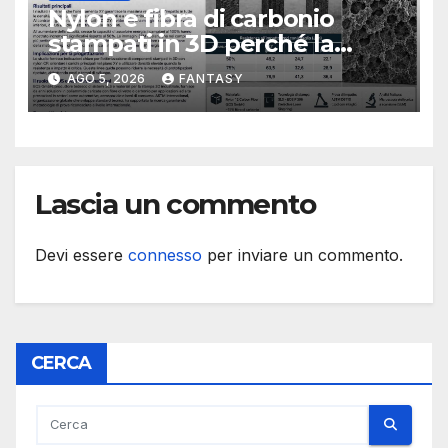
Nylon e fibra di carbonio
stampati in 3D perché la
resistenza agli urti dipende
AGO 5, 2026
FANTASY
dal processo
Lascia un commento
Devi essere
connesso
per inviare un commento.
CERCA