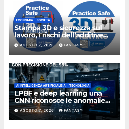
ECONOMIA
SOCIETÀ
Stampa 3D e sicurezza sul
lavoro, i rischi dell’additive
manufacturing secondo
AGOSTO 7, 2026
FANTASY
NIOSH
AI INTELLIGENZA ARTIFICIALE IA
TECNOLOGIA
LPBF e deep learning una
CNN riconosce le anomalie
del bagno di fusione
AGOSTO 7, 2026
FANTASY