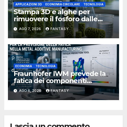
APPLICAZIONI 3D
ECONOMIA CIRCOLARE
TECNOLOGIA
Stampa 3D e alghe per
rimuovere il fosforo dalle
acque il progetto della
AGO 7, 2026
FANTASY
Florida Atlantic University
ECONOMIA
TECNOLOGIA
Fraunhofer IWM prevede la
fatica dei componenti
metallici stampati in 3D
AGO 6, 2026
FANTASY
Lascia un commento