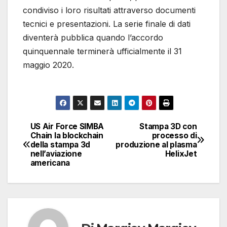
condiviso i loro risultati attraverso documenti
tecnici e presentazioni. La serie finale di dati
diventerà pubblica quando l’accordo
quinquennale terminerà ufficialmente il 31
maggio 2020.
Un esempio di forme di
Una parte dell’ala di un
ghiaccio complesse
aereo viene testata in
prodotte da una
una galleria del vento
US Air Force SIMBA
Stampa 3D con
Navigazione
stampante 3D che sono
presso il laboratorio
Chain la blockchain
processo di
della stampa 3d
produzione al plasma
state utilizzate in una
aerospaziale francese
articoli
nell’aviazione
HelixJet
galleria del vento
(ONERA) nell’ambito di
americana
presso il GRC di
un programma
Cleveland per studiare i
cooperativo di ricerca
loro effetti
sul ghiaccio di
sull’aerodinamica di un
aeromobili di cinque
aereo
anni che ha coinvolto la