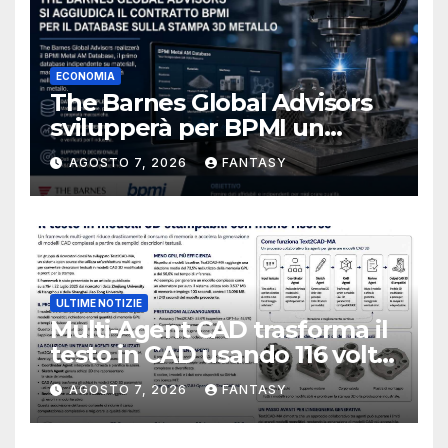
ECONOMIA
The Barnes Global Advisors
svilupperà per BPMI un
database per la stampa 3D
AGOSTO 7, 2026
FANTASY
metallica destinata alla filiera
navale statunitense
ULTIME NOTIZIE
Multi-Agent CAD trasforma il
testo in CAD usando 116 volte
meno token
AGOSTO 7, 2026
FANTASY