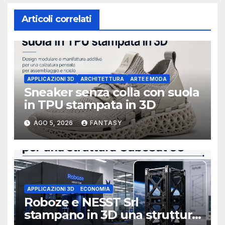
Articoli correlati
APPLICAZIONI 3D
ARCHITETTURA
ARTE E MODA
Sneaker senza colla con suola
in TPU stampata in 3D
AGO 5, 2026
FANTASY
APPLICAZIONI 3D
ECONOMIA
Roboze e NESST Srl
stampano in 3D una struttura