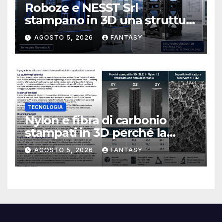
Roboze e NESST Srl
stampano in 3D una struttura
CubeSat 3U in Carbon PEEK
AGOSTO 5, 2026
FANTASY
TECNOLOGIA
Nylon e fibra di carbonio
stampati in 3D perché la
resistenza agli urti dipende
AGOSTO 5, 2026
FANTASY
dal processo