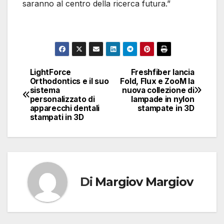
saranno al centro della ricerca futura.”
LightForce
Freshfiber lancia
Navigazione
Orthodontics e il suo
Fold, Flux e ZooM la
sistema
nuova collezione di
articoli
personalizzato di
lampade in nylon
apparecchi dentali
stampate in 3D
stampati in 3D
Di
Margiov Margiov