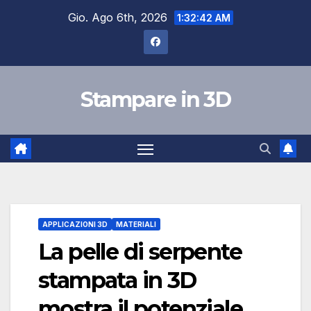
Salta
Gio. Ago 6th, 2026
1:32:43 AM
al
contenuto
Stampare in 3D
APPLICAZIONI 3D
MATERIALI
La pelle di serpente
stampata in 3D
mostra il potenziale