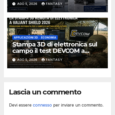
CubeSat 3U in Carbon PEEK
AGO 5, 2026
FANTASY
APPLICAZIONI 3D
ECONOMIA
Stampa 3D di elettronica sul
campo il test DEVCOM a
Valiant Shield 2026
AGO 5, 2026
FANTASY
Lascia un commento
Devi essere
connesso
per inviare un commento.