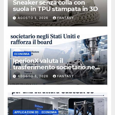
Sneaker senza colla con
suola in TPU stampata in 3D
AGOSTO 5, 2026
FANTASY
ECONOMIA
IperionX valuta il
trasferimento societario negli
Stati Uniti e rafforza il board,
AGOSTO 5, 2026
FANTASY
ha nominato Michael J.
Loparco amministratore
indipendente non esecutivo
APPLICAZIONI 3D
ECONOMIA