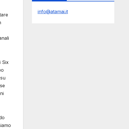
info@atamai.it
tare
n
anali
 Six
eo
 su
ose
ni
do
ssiamo