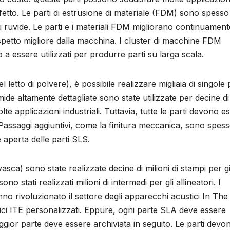
difetto. Le parti di estrusione di materiale (FDM) sono spesso
rti ruvide. Le parti e i materiali FDM migliorano continuament
spetto migliore dalla macchina. I cluster di macchine FDM
o a essere utilizzati per produrre parti su larga scala.
 letto di polvere), è possibile realizzare migliaia di singole 
ide altamente dettagliate sono state utilizzate per decine di
te applicazioni industriali. Tuttavia, tutte le parti devono e
 Passaggi aggiuntivi, come la finitura meccanica, sono spes
 aperta delle parti SLS.
sca) sono state realizzate decine di milioni di stampi per gio
ono stati realizzati milioni di intermedi per gli allineatori. I
nno rivoluzionato il settore degli apparecchi acustici In The
ici ITE personalizzati. Eppure, ogni parte SLA deve essere
ggior parte deve essere archiviata in seguito. Le parti devo