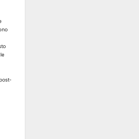
e
sono
sto
le
post-