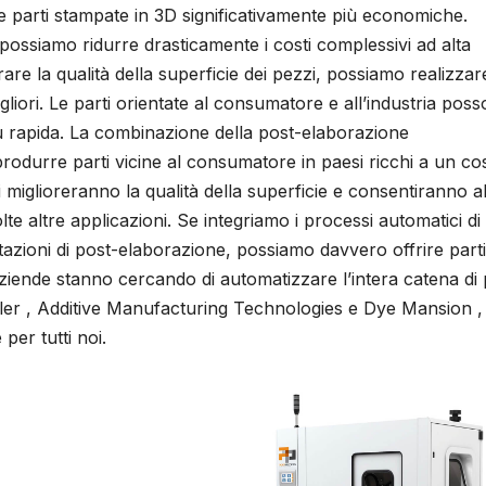
 le parti stampate in 3D significativamente più economiche.
 possiamo ridurre drasticamente i costi complessivi ad alta
orare la qualità della superficie dei pezzi, possiamo realizzar
igliori. Le parti orientate al consumatore e all’industria pos
iù rapida. La combinazione della post-elaborazione
rodurre parti vicine al consumatore in paesi ricchi a un co
ti miglioreranno la qualità della superficie e consentiranno al
lte altre applicazioni. Se integriamo i processi automatici di
stazioni di post-elaborazione, possiamo davvero offrire parti
aziende stanno cercando di automatizzare l’intera catena di 
sler , Additive Manufacturing Technologies e Dye Mansion ,
er tutti noi.