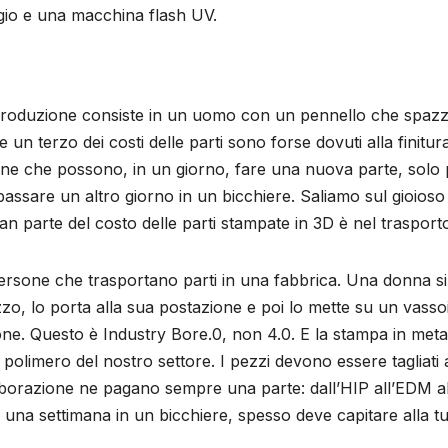
gio e una macchina flash UV.
 produzione consiste in un uomo con un pennello che spazz
un terzo dei costi delle parti sono forse dovuti alla finitur
chine che possono, in un giorno, fare una nuova parte, solo
assare un altro giorno in un bicchiere. Saliamo sul gioioso
an parte del costo delle parti stampate in 3D è nel trasport
 persone che trasportano parti in una fabbrica. Una donna si
zo, lo porta alla sua postazione e poi lo mette su un vasso
ne. Questo è Industry Bore.0, non 4.0. E la stampa in meta
polimero del nostro settore. I pezzi devono essere tagliati 
aborazione ne pagano sempre una parte: dall’HIP all’EDM al
r una settimana in un bicchiere, spesso deve capitare alla t