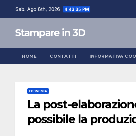
Salta
Sab. Ago 8th, 2026
4:43:36 PM
al
contenuto
Stampare in 3D
HOME
CONTATTI
INFORMATIVA COO
ECONOMIA
La post-elaborazio
possibile la produz