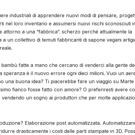
ere industriali di apprendere nuovi modi di pensare, proget
ti nel loro inventario e assumersi nuovi rischi sconosciuti i
te attorno a una “fabbrica”. scherzo perché attualmente la
 un collettivo di temuti fabbricanti di sapone vegani artigi
reale.
i bambù fatte a mano che cercano di venderci alla gente dei
a speranza è il nuovo errore ogni dieci milioni. Vuoi un aer
rano una buona idea? Ti piacerebbe fare un viaggio su Marte
ssimo fianco fosse fatto con amore? O preferiresti avere c
mo vendendo un sogno ai produttori che per molte applicazio
roduzione? Elaborazione post automatizzata. Automatizzan
ridurre drasticamente i costi delle parti stampate in 3D. Po