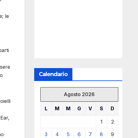
e; le
parti
ssere
Calendario
so
Agosto 2026
ielli
L
M
M
G
V
S
D
 Ear,
1
2
no
3
4
5
6
7
8
9