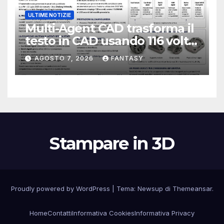
ULTIME NOTIZIE
Multi-Agent CAD trasforma il
testo in CAD usando 116 volte
meno token
AGOSTO 7, 2026
FANTASY
Stampare in 3D
Proudly powered by WordPress
|
Tema:
Newsup
di
Themeansar
.
Home
Contatti
Informativa Cookies
Informativa Privacy