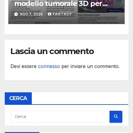
modello tumorale 3D per
studiare il dialogo tra cancro
AGO 7, 2026
FANTASY
e cellule staminali
Lascia un commento
Devi essere
connesso
per inviare un commento.
CERCA