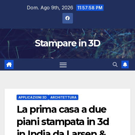
Salta
Dom. Ago 9th, 2026
11:57:59 PM
al
contenuto
Stampare in 3D
APPLICAZIONI 3D
ARCHITETTURA
La prima casa a due
piani stampata in 3d
in India da Larsen &