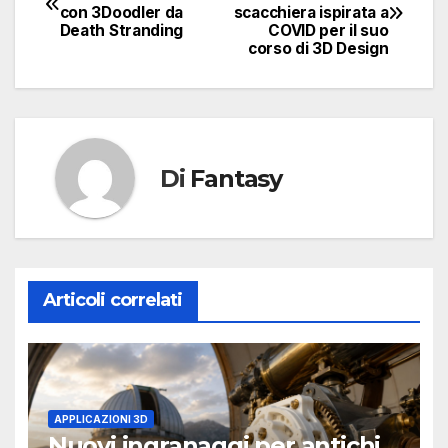
con 3Doodler da
scacchiera ispirata a
articoli
Death Stranding
COVID per il suo
corso di 3D Design
Di
Fantasy
Articoli correlati
APPLICAZIONI 3D
Nuovi ingranaggi per antichi