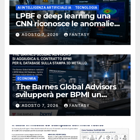
AI INTELLIGENZA ARTIFICIALE IA
TECNOLOGIA
LPBF e deep learning una
CNN riconosce le anomalie
del bagno di fusione
AGOSTO 7, 2026
FANTASY
ECONOMIA
The Barnes Global Advisors
svilupperà per BPMI un
database per la stampa 3D
AGOSTO 7, 2026
FANTASY
metallica destinata alla filiera
navale statunitense