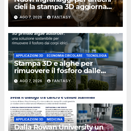
cieli la stampa 3D aggiorna
un osservatorio del 1930 della
AGO 7, 2026
FANTASY
University of Arkansas at
Little Rock
APPLICAZIONI 3D
ECONOMIA CIRCOLARE
TECNOLOGIA
Stampa 3D e alghe per
rimuovere il fosforo dalle
acque il progetto della
AGO 7, 2026
FANTASY
Florida Atlantic University
APPLICAZIONI 3D
MEDICINA
Dalla Rowan University un