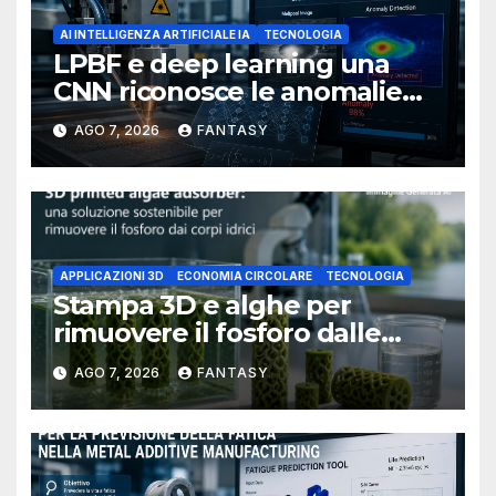
AI INTELLIGENZA ARTIFICIALE IA
TECNOLOGIA
LPBF e deep learning una
CNN riconosce le anomalie
del bagno di fusione
AGO 7, 2026
FANTASY
APPLICAZIONI 3D
ECONOMIA CIRCOLARE
TECNOLOGIA
Stampa 3D e alghe per
rimuovere il fosforo dalle
acque il progetto della
AGO 7, 2026
FANTASY
Florida Atlantic University