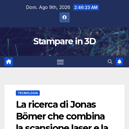
Salta
Dom. Ago 9th, 2026
2:46:23 AM
al
contenuto
Stampare in 3D
TECNOLOGIA
La ricerca di Jonas
Bömer che combina
la scansione laser e la