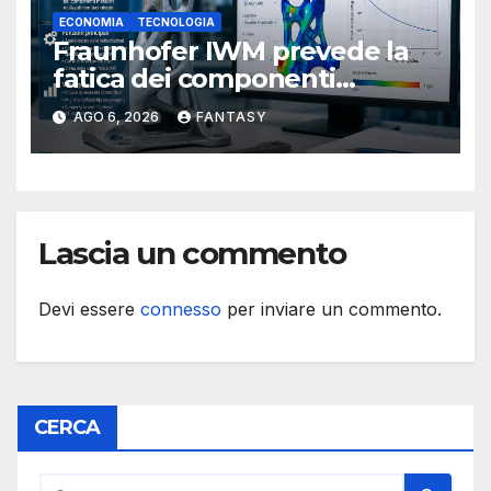
ECONOMIA
TECNOLOGIA
Fraunhofer IWM prevede la
fatica dei componenti
metallici stampati in 3D
AGO 6, 2026
FANTASY
Lascia un commento
Devi essere
connesso
per inviare un commento.
CERCA