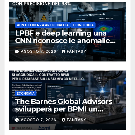
AI INTELLIGENZA ARTIFICIALE IA
TECNOLOGIA
LPBF e deep learning una
CNN riconosce le anomalie
del bagno di fusione
AGOSTO 7, 2026
FANTASY
ECONOMIA
The Barnes Global Advisors
svilupperà per BPMI un
database per la stampa 3D
AGOSTO 7, 2026
FANTASY
metallica destinata alla filiera
navale statunitense