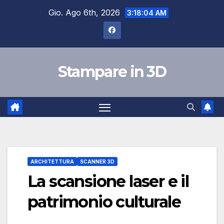
Salta
Gio. Ago 6th, 2026
3:18:05 AM
al
contenuto
Stampare in 3D
ARCHITETTURA
SCANNER 3D
La scansione laser e il
patrimonio culturale