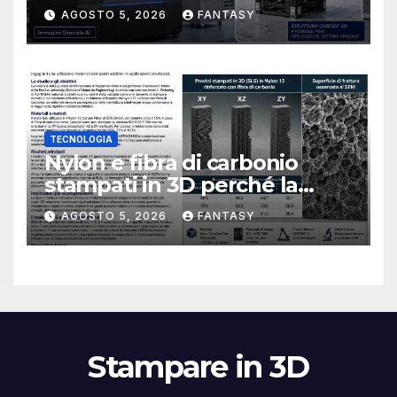
CubeSat 3U in Carbon PEEK
AGOSTO 5, 2026
FANTASY
TECNOLOGIA
Nylon e fibra di carbonio
stampati in 3D perché la
resistenza agli urti dipende
AGOSTO 5, 2026
FANTASY
dal processo
Stampare in 3D