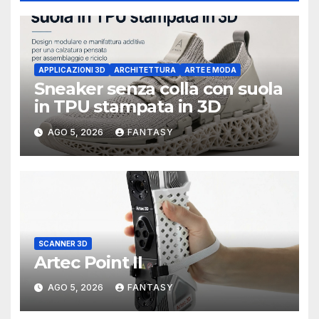
APPLICAZIONI 3D
ARCHITETTURA
ARTE E MODA
Sneaker senza colla con suola
in TPU stampata in 3D
AGO 5, 2026
FANTASY
SCANNER 3D
Artec Point II
AGO 5, 2026
FANTASY