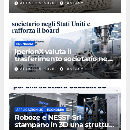
AGOSTO 5, 2026
FANTASY
ECONOMIA
IperionX valuta il
trasferimento societario negli
Stati Uniti e rafforza il board,
AGOSTO 5, 2026
FANTASY
ha nominato Michael J.
Loparco amministratore
indipendente non esecutivo
APPLICAZIONI 3D
ECONOMIA
Roboze e NESST Srl
stampano in 3D una struttura