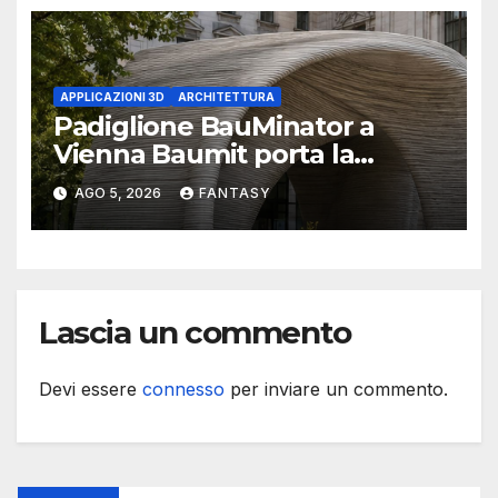
APPLICAZIONI 3D
ARCHITETTURA
Padiglione BauMinator a
Vienna Baumit porta la
stampa 3D del calcestruzzo
AGO 5, 2026
FANTASY
nel Reallabor STRABAG
Lascia un commento
Devi essere
connesso
per inviare un commento.