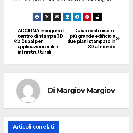
ACCIONA inaugura il
Dubai costruisce il
Navigazione
centro di stampa 3D
più grande edificio a
a Dubai per
due piani stampato in
articoli
applicazioni edili e
3D al mondo
infrastrutturali
Di
Margiov Margiov
Articoli correlati