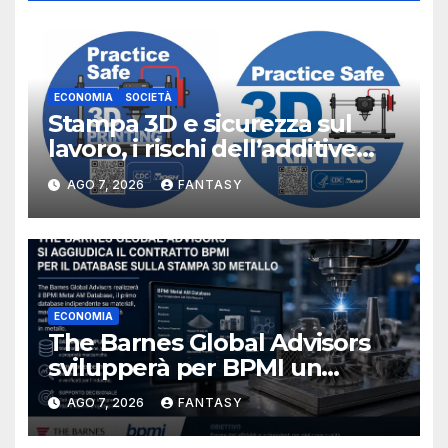
ECONOMIA
SOCIETÀ
Stampa 3D e sicurezza sul
lavoro, i rischi dell’additive
manufacturing secondo
AGO 7, 2026
FANTASY
NIOSH
ECONOMIA
The Barnes Global Advisors
svilupperà per BPMI un
database per la stampa 3D
AGO 7, 2026
FANTASY
metallica destinata alla filiera
navale statunitense