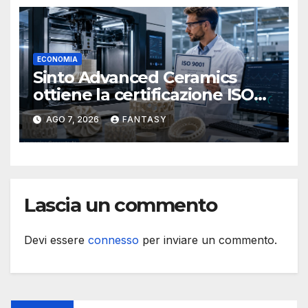
ECONOMIA
Sinto Advanced Ceramics
ottiene la certificazione ISO
9001 per la stampa 3D di
AGO 7, 2026
FANTASY
ceramiche tecniche
Lascia un commento
Devi essere
connesso
per inviare un commento.