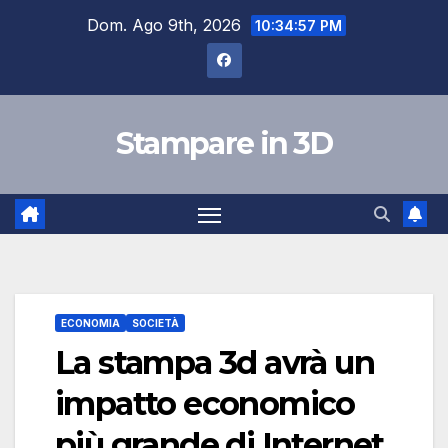
Salta
Dom. Ago 9th, 2026
10:34:57 PM
al
contenuto
Stampare in 3D
ECONOMIA
SOCIETÀ
La stampa 3d avrà un
impatto economico
più grande di Internet