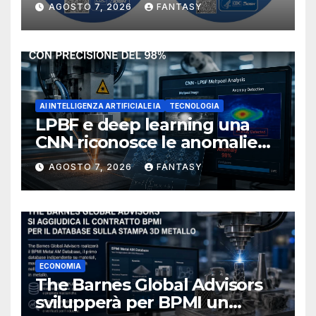
AGOSTO 7, 2026
FANTASY
NIOSH
AI INTELLIGENZA ARTIFICIALE IA
TECNOLOGIA
LPBF e deep learning una
CNN riconosce le anomalie
del bagno di fusione
AGOSTO 7, 2026
FANTASY
ECONOMIA
The Barnes Global Advisors
svilupperà per BPMI un