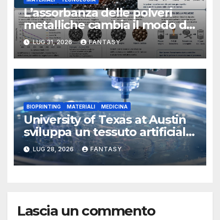
L’assorbanza delle polveri
metalliche cambia il modo di
interpretare la fusione laser
LUG 31, 2026
FANTASY
BIOPRINTING
MATERIALI
MEDICINA
University of Texas at Austin
sviluppa un tessuto artificiale
stampabile in 3D che imita le
LUG 28, 2026
FANTASY
membrane dei tessuti
Lascia un commento