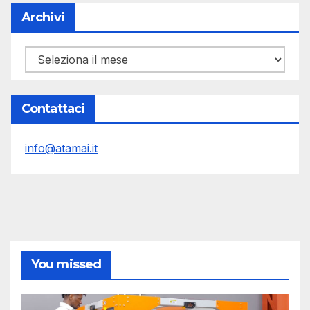
Archivi
Archivi
Contattaci
info@atamai.it
You missed