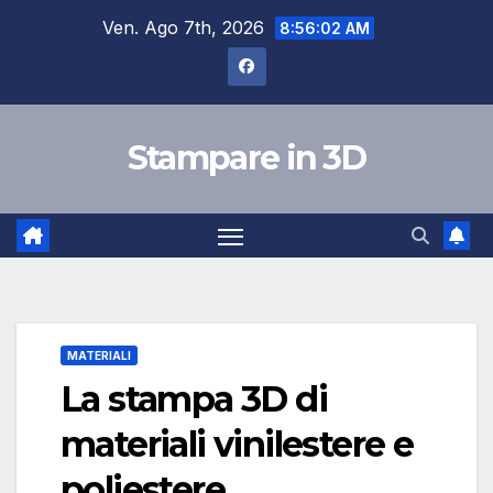
Salta
Ven. Ago 7th, 2026
8:56:03 AM
al
contenuto
Stampare in 3D
MATERIALI
La stampa 3D di
materiali vinilestere e
poliestere