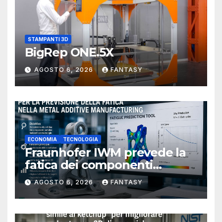
STAMPANTI 3D
BigRep ONE.5X
AGOSTO 6, 2026
FANTASY
ECONOMIA
TECNOLOGIA
Fraunhofer IWM prevede la
fatica dei componenti
metallici stampati in 3D
AGOSTO 6, 2026
FANTASY