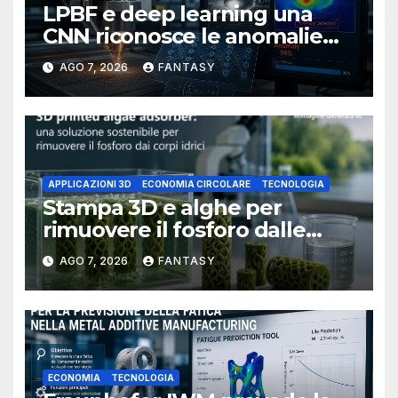
LPBF e deep learning una
CNN riconosce le anomalie
del bagno di fusione
AGO 7, 2026
FANTASY
APPLICAZIONI 3D
ECONOMIA CIRCOLARE
TECNOLOGIA
Stampa 3D e alghe per
rimuovere il fosforo dalle
acque il progetto della
AGO 7, 2026
FANTASY
Florida Atlantic University
ECONOMIA
TECNOLOGIA