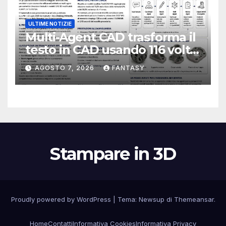
ULTIME NOTIZIE
Multi-Agent CAD trasforma il
testo in CAD usando 116 volte
meno token
AGOSTO 7, 2026
FANTASY
Stampare in 3D
Proudly powered by WordPress
|
Tema:
Newsup
di
Themeansar
.
Home
Contatti
Informativa Cookies
Informativa Privacy