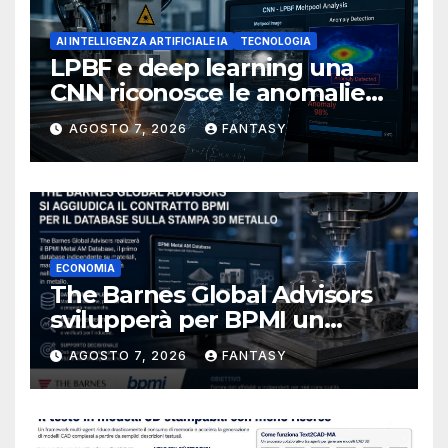
AI INTELLIGENZA ARTIFICIALE IA
TECNOLOGIA
LPBF e deep learning una
CNN riconosce le anomalie
del bagno di fusione
AGOSTO 7, 2026
FANTASY
ECONOMIA
The Barnes Global Advisors
svilupperà per BPMI un
database per la stampa 3D
AGOSTO 7, 2026
FANTASY
metallica destinata alla filiera
navale statunitense