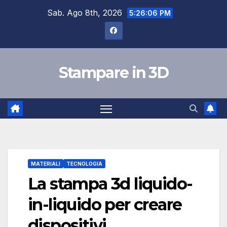
Salta
Sab. Ago 8th, 2026
5:26:07 PM
al
contenuto
Stampare in 3D
MATERIALI
TECNOLOGIA
La stampa 3d liquido-
in-liquido per creare
dispositivi