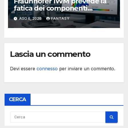
Fraunhofer IWM prevede la
fatica dei componenti
metallici stampati in 3D
AGO 6, 2026
FANTASY
Lascia un commento
Devi essere
connesso
per inviare un commento.
CERCA