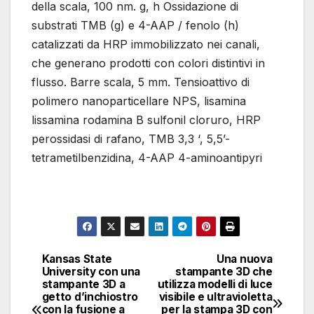
della scala, 100 nm. g, h Ossidazione di
substrati TMB (g) e 4-AAP / fenolo (h)
catalizzati da HRP immobilizzato nei canali,
che generano prodotti con colori distintivi in ​​
flusso. Barre scala, 5 mm. Tensioattivo di
polimero nanoparticellare NPS, lisamina
lissamina rodamina B sulfonil cloruro, HRP
perossidasi di rafano, TMB 3,3 ‘, 5,5’-
tetrametilbenzidina, 4-AAP 4-aminoantipyri
Kansas State
Una nuova
Navigazione
University con una
stampante 3D che
stampante 3D a
utilizza modelli di luce
articoli
getto d’inchiostro
visibile e ultravioletta
con la fusione a
per la stampa 3D con