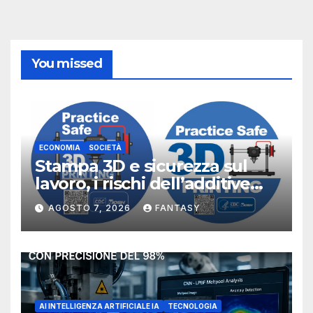
You missed
ECONOMIA
SOCIETÀ
Stampa 3D e sicurezza sul
lavoro, i rischi dell’additive
manufacturing secondo
AGOSTO 7, 2026
FANTASY
NIOSH
AI INTELLIGENZA ARTIFICIALE IA
TECNOLOGIA