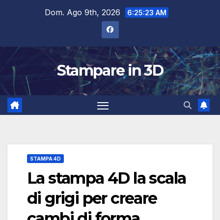
Salta
Dom. Ago 9th, 2026
6:25:24 AM
al
contenuto
Stampare in 3D
STAMPA 4D
La stampa 4D la scala
di grigi per creare
cambi di forma