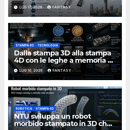
verticali con la stampa 4D
LUG 17, 2026
FANTASY
STAMPA 4D
TECNOLOGIA
Dalla stampa 3D alla stampa
4D con le leghe a memoria di
forma
LUG 10, 2026
FANTASY
ROBOTICA
STAMPA 4D
NTU sviluppa un robot
morbido stampato in 3D che