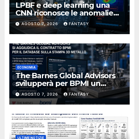
LPBF e deep learning una
CNN riconosce le anomalie
del bagno di fusione
AGOSTO 7, 2026
FANTASY
ECONOMIA
The Barnes Global Advisors
svilupperà per BPMI un
database per la stampa 3D
AGOSTO 7, 2026
FANTASY
metallica destinata alla filiera
navale statunitense
ULTIME NOTIZIE