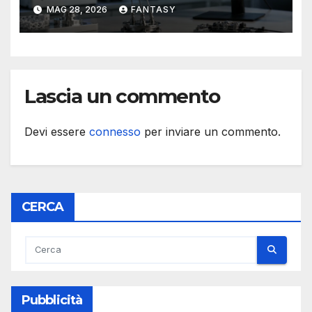
percepisce la propria forma
MAG 28, 2026
FANTASY
Lascia un commento
Devi essere
connesso
per inviare un commento.
CERCA
Pubblicità