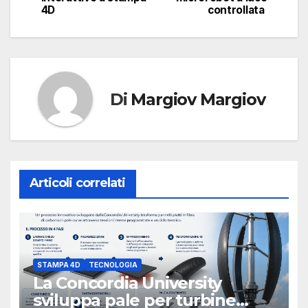
4D
controllata
Di
Margiov Margiov
Articoli correlati
STAMPA 4D
TECNOLOGIA
La Concordia University
sviluppa pale per turbine