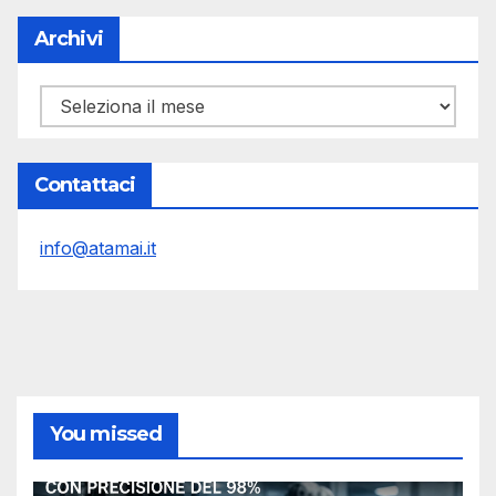
Archivi
Archivi
Contattaci
info@atamai.it
You missed