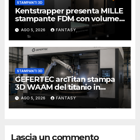
STAMPANTI 3D
Kentstrapper presenta MILLE
stampante FDM con volume
di stampa da un metro cubo
AGO 5, 2026
FANTASY
STAMPANTI 3D
GEFERTEC arcTitan stampa
3D WAAM del titanio in
camera inerte
AGO 5, 2026
FANTASY
Lascia un commento