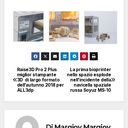
Raise3D Pro 2 Plus
La prima bioprinter
Navigazione
miglior stampante
nello spazio esplode
3D di largo formato
nell’incidente della
articoli
dell’autunno 2018 per
navicella spaziale
ALL3dp
russa Soyuz MS-10
Di
Margiov Margiov