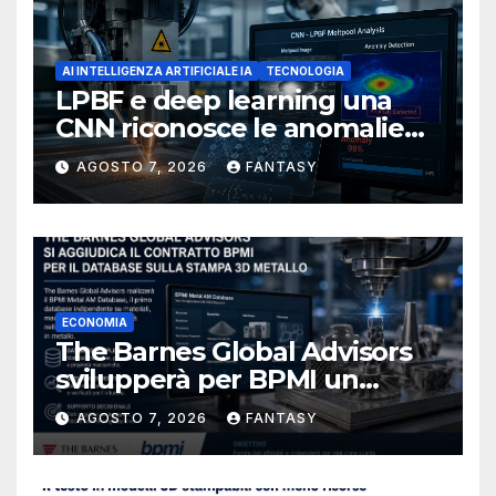
AI INTELLIGENZA ARTIFICIALE IA
TECNOLOGIA
LPBF e deep learning una
CNN riconosce le anomalie
del bagno di fusione
AGOSTO 7, 2026
FANTASY
ECONOMIA
The Barnes Global Advisors
svilupperà per BPMI un
database per la stampa 3D
AGOSTO 7, 2026
FANTASY
metallica destinata alla filiera
navale statunitense