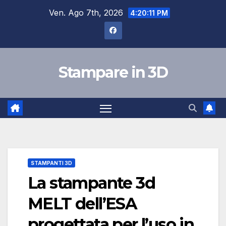
Salta
Ven. Ago 7th, 2026
4:20:12 PM
al
contenuto
Stampare in 3D
STAMPANTI 3D
La stampante 3d
MELT dell’ESA
progettata per l’uso in