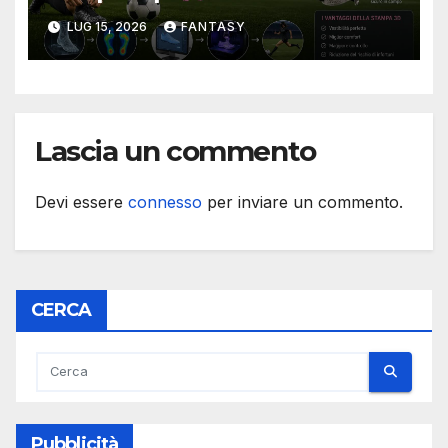
ancora cambiaree la stampa
LUG 15, 2026
FANTASY
3d può aiutare
Lascia un commento
Devi essere
connesso
per inviare un commento.
CERCA
Pubblicità