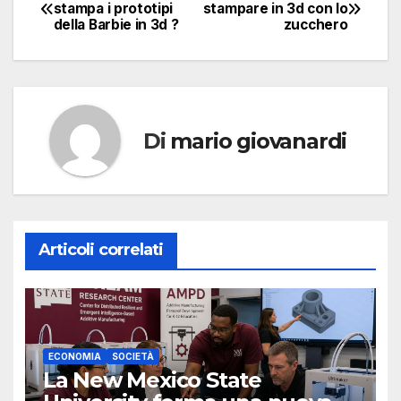
Navigazione
stampa i prototipi
stampare in 3d con lo
della Barbie in 3d ?
zucchero
articoli
Di
mario giovanardi
Articoli correlati
ECONOMIA
SOCIETÀ
La New Mexico State