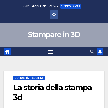
Salta
Gio. Ago 6th, 2026
1:03:21 PM
al
contenuto
Stampare in 3D
CURIOSITÀ
SOCIETÀ
La storia della stampa
3d