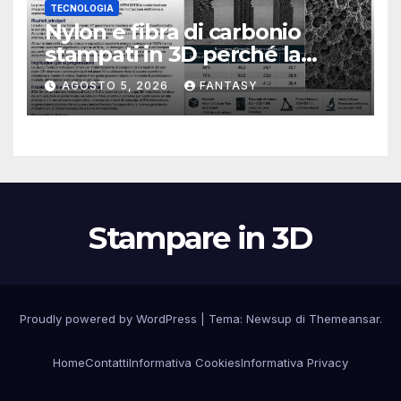
TECNOLOGIA
Nylon e fibra di carbonio
stampati in 3D perché la
resistenza agli urti dipende
AGOSTO 5, 2026
FANTASY
dal processo
Stampare in 3D
Proudly powered by WordPress
|
Tema:
Newsup
di
Themeansar
.
Home
Contatti
Informativa Cookies
Informativa Privacy