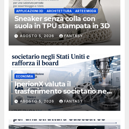
APPLICAZIONI 3D
ARCHITETTURA
ARTE E MODA
Sneaker senza colla con
suola in TPU stampata in 3D
AGOSTO 5, 2026
FANTASY
ECONOMIA
IperionX valuta il
trasferimento societario negli
Stati Uniti e rafforza il board,
AGOSTO 5, 2026
FANTASY
ha nominato Michael J.
Loparco amministratore
indipendente non esecutivo