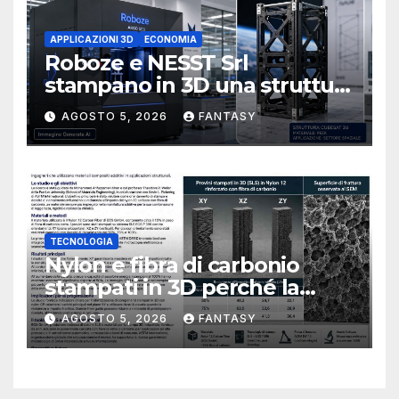
APPLICAZIONI 3D
ECONOMIA
Roboze e NESST Srl
stampano in 3D una struttura
CubeSat 3U in Carbon PEEK
AGOSTO 5, 2026
FANTASY
TECNOLOGIA
Nylon e fibra di carbonio
stampati in 3D perché la
resistenza agli urti dipende
AGOSTO 5, 2026
FANTASY
dal processo