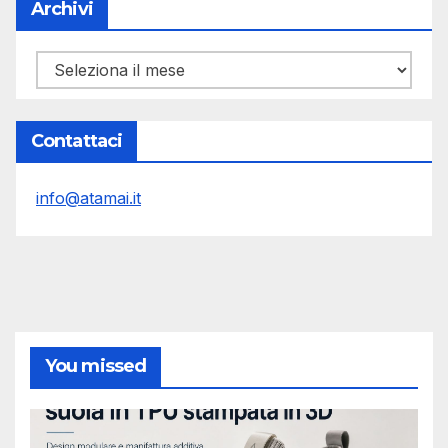
Archivi
Archivi
Contattaci
info@atamai.it
You missed