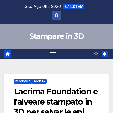
Salta
Gio. Ago 6th, 2026
8:14:02 AM
al
contenuto
Stampare in 3D
ECONOMIA
SOCIETÀ
Lacrima Foundation e
l’alveare stampato in
3D per salvar le api