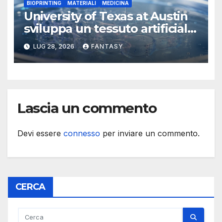
BIOPRINTING
MATERIALI
MEDICINA
University of Texas at Austin
sviluppa un tessuto artificiale
stampabile in 3D che imita le
LUG 28, 2026
FANTASY
membrane dei tessuti
Lascia un commento
Devi essere
connesso
per inviare un commento.
CERCA