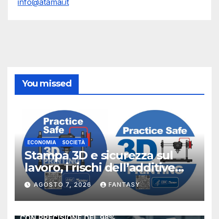
info@atamai.it
You missed
ECONOMIA
SOCIETÀ
Stampa 3D e sicurezza sul
lavoro, i rischi dell’additive
manufacturing secondo
AGOSTO 7, 2026
FANTASY
NIOSH