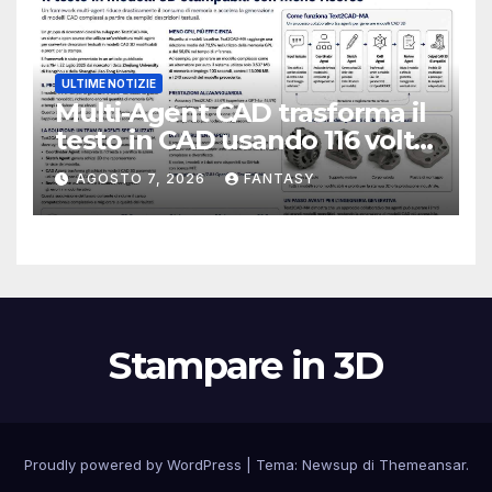
ULTIME NOTIZIE
Multi-Agent CAD trasforma il
testo in CAD usando 116 volte
meno token
AGOSTO 7, 2026
FANTASY
Stampare in 3D
Proudly powered by WordPress
|
Tema:
Newsup
di
Themeansar
.