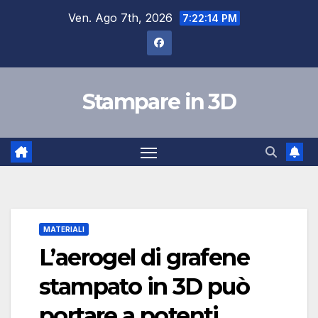
Salta
Ven. Ago 7th, 2026
7:22:15 PM
al
contenuto
Stampare in 3D
MATERIALI
L’aerogel di grafene
stampato in 3D può
portare a potenti