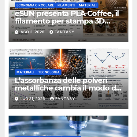
ECONOMIA CIRCOLARE
FILAMENTI
MATERIALI
eSUN presenta PLA-Coffee, il
filamento per stampa 3D
sviluppato con fondi di caffè
AGO 3, 2026
FANTASY
recuperati
MATERIALI
TECNOLOGIA
L’assorbanza delle polveri
metalliche cambia il modo di
interpretare la fusione laser
LUG 31, 2026
FANTASY