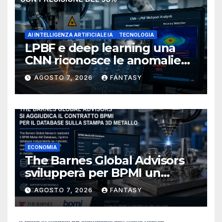
AI INTELLIGENZA ARTIFICIALE IA
TECNOLOGIA
LPBF e deep learning una
CNN riconosce le anomalie
del bagno di fusione
AGOSTO 7, 2026
FANTASY
ECONOMIA
The Barnes Global Advisors
svilupperà per BPMI un
database per la stampa 3D
AGOSTO 7, 2026
FANTASY
metallica destinata alla filiera
navale statunitense