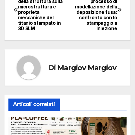
della struttura sulla
processo di
articoli
microstruttura e
modellazione della
proprietà
deposizione fusa:
meccaniche del
confronto con lo
titanio stampato in
stampaggio a
3D SLM
iniezione
Di
Margiov Margiov
Articoli correlati