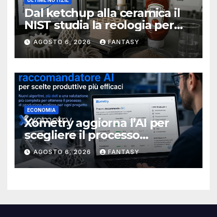
ULTIME NOTIZIE
Dal ketchup alla ceramica il
NIST studia la reologia per
rendere più affidabile la
AGOSTO 6, 2026
FANTASY
stampa 3D
ECONOMIA
Xometry aggiorna l’AI per
scegliere il processo
produttivo più adatto
AGOSTO 6, 2026
FANTASY