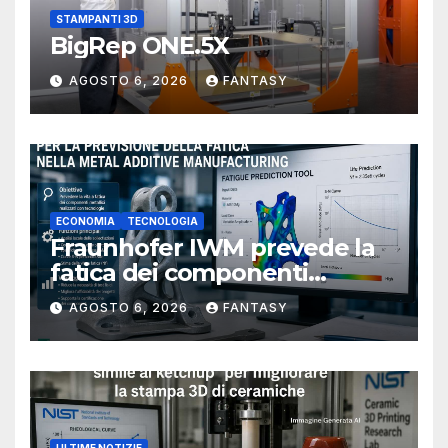
STAMPANTI 3D
BigRep ONE.5X
AGOSTO 6, 2026
FANTASY
ECONOMIA
TECNOLOGIA
Fraunhofer IWM prevede la
fatica dei componenti
metallici stampati in 3D
AGOSTO 6, 2026
FANTASY