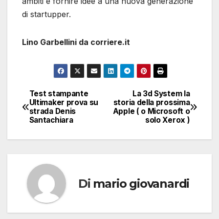
ambiti e fornire idee a una nuova generazione
di startupper.
Lino Garbellini da corriere.it
Test stampante
La 3d System la
Navigazione
Ultimaker prova su
storia della prossima
strada Denis
Apple ( o Microsoft o
articoli
Santachiara
solo Xerox )
Di
mario giovanardi