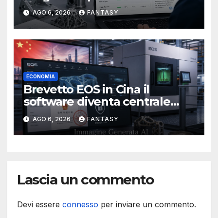
produttivo più adatto
AGO 6, 2026
FANTASY
ECONOMIA
Brevetto EOS in Cina il
software diventa centrale
nella stampa 3D industriale
AGO 6, 2026
FANTASY
Lascia un commento
Devi essere
connesso
per inviare un commento.