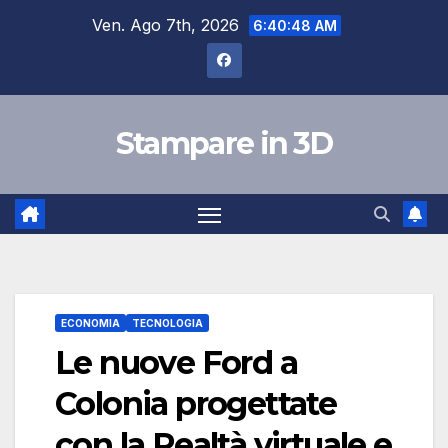
Salta
Ven. Ago 7th, 2026
6:40:49 AM
al
contenuto
Stampare in 3D
ECONOMIA
TECNOLOGIA
Le nuove Ford a
Colonia progettate
con la Realtà virtuale e