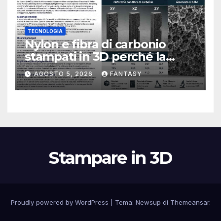
TECNOLOGIA
Nylon e fibra di carbonio
stampati in 3D perché la
resistenza agli urti dipende
AGOSTO 5, 2026
FANTASY
dal processo
Stampare in 3D
Proudly powered by WordPress
|
Tema:
Newsup
di
Themeansar
.