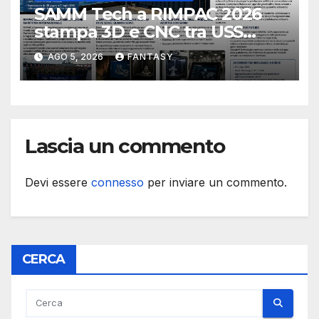
SAMM Tech a RIMPAC 2026
stampa 3D e CNC tra USS
Essex e Schofield Barracks
AGO 5, 2026
FANTASY
Lascia un commento
Devi essere
connesso
per inviare un commento.
CERCA