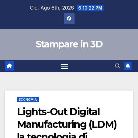
Salta
Gio. Ago 6th, 2026
6:19:23 PM
al
contenuto
Stampare in 3D
ECONOMIA
Lights-Out Digital
Manufacturing (LDM)
la tecnologia di