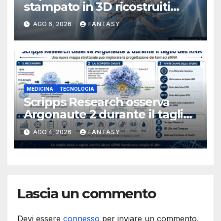
stampato in 3D ricostruiti
sterno e costole dopo un
AGO 6, 2026
FANTASY
tumore raro
MEDICINA
TECNOLOGIA
Scripps Research osserva
Argonaute 2 durante il taglio
dell’RNA e apre nuove
AGO 4, 2026
FANTASY
prospettive per i farmaci
siRNA
Lascia un commento
Devi essere
connesso
per inviare un commento.