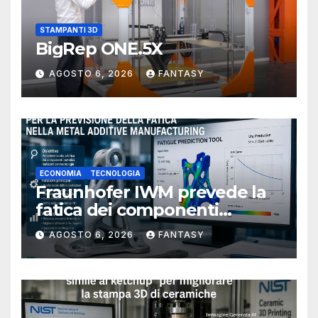
STAMPANTI 3D
BigRep ONE.5X
AGOSTO 6, 2026
FANTASY
ECONOMIA
TECNOLOGIA
Fraunhofer IWM prevede la
fatica dei componenti
metallici stampati in 3D
AGOSTO 6, 2026
FANTASY