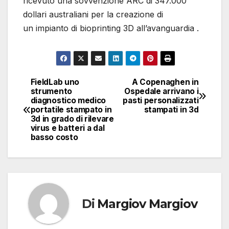
ricevuto una sovvenzione ARC di 347.000
dollari australiani per la creazione di
un impianto di bioprinting 3D all’avanguardia .
FieldLab uno
A Copenaghen in
Navigazione
strumento
Ospedale arrivano i
diagnostico medico
pasti personalizzati
articoli
portatile stampato in
stampati in 3d
3d in grado di rilevare
virus e batteri a dal
basso costo
Di
Margiov Margiov