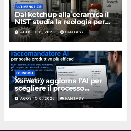
ULTIME NOTIZIE
Dal ketchup alla ceramica il
NIST studia la reologia per
rendere più affidabile la
AGOSTO 6, 2026
FANTASY
stampa 3D
ECONOMIA
Xometry aggiorna l’AI per
scegliere il processo
produttivo più adatto
AGOSTO 6, 2026
FANTASY