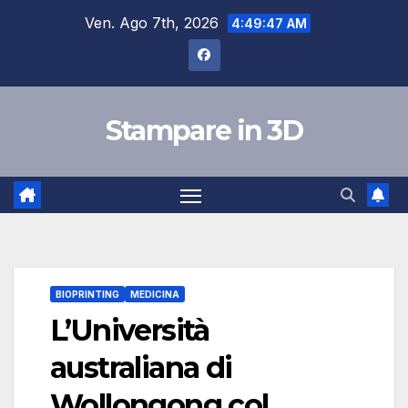
Salta
Ven. Ago 7th, 2026
4:49:48 AM
al
contenuto
Stampare in 3D
BIOPRINTING
MEDICINA
L’Università
australiana di
Wollongong col