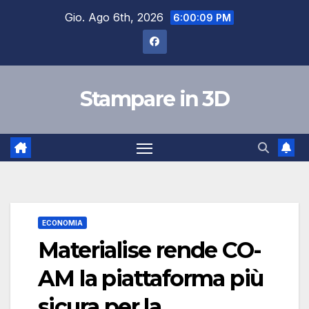
Salta
Gio. Ago 6th, 2026
6:00:10 PM
al
contenuto
Stampare in 3D
ECONOMIA
Materialise rende CO-
AM la piattaforma più
sicura per la