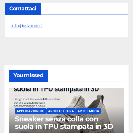
Contattaci
info@atamai.it
You missed
APPLICAZIONI 3D
ARCHITETTURA
ARTE E MODA
Sneaker senza colla con
suola in TPU stampata in 3D