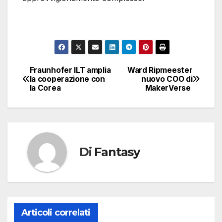
Fraunhofer ILT amplia
Ward Ripmeester
Navigazione
la cooperazione con
nuovo COO di
la Corea
MakerVerse
articoli
Di
Fantasy
Articoli correlati