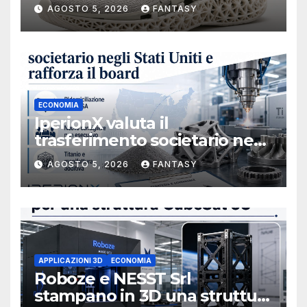
AGOSTO 5, 2026
FANTASY
ECONOMIA
IperionX valuta il
trasferimento societario negli
Stati Uniti e rafforza il board,
AGOSTO 5, 2026
FANTASY
ha nominato Michael J.
Loparco amministratore
indipendente non esecutivo
APPLICAZIONI 3D
ECONOMIA
Roboze e NESST Srl
stampano in 3D una struttura