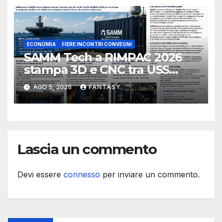
ECONOMIA
FIERE INCONTRI CONVEGNI
SAMM Tech a RIMPAC 2026
stampa 3D e CNC tra USS
Essex e Schofield Barracks
AGO 5, 2026
FANTASY
Lascia un commento
Devi essere
connesso
per inviare un commento.