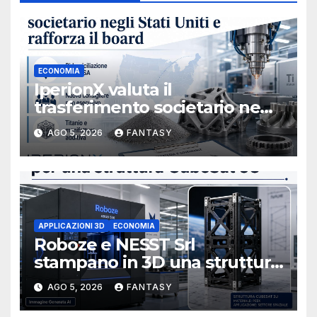
ECONOMIA
IperionX valuta il
trasferimento societario negli
Stati Uniti e rafforza il board,
AGO 5, 2026
FANTASY
ha nominato Michael J.
Loparco amministratore
indipendente non esecutivo
APPLICAZIONI 3D
ECONOMIA
Roboze e NESST Srl
stampano in 3D una struttura
CubeSat 3U in Carbon PEEK
AGO 5, 2026
FANTASY