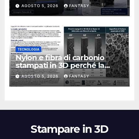
CubeSat 3U in Carbon PEEK
AGOSTO 5, 2026
FANTASY
TECNOLOGIA
Nylon e fibra di carbonio
stampati in 3D perché la
resistenza agli urti dipende
AGOSTO 5, 2026
FANTASY
dal processo
Stampare in 3D