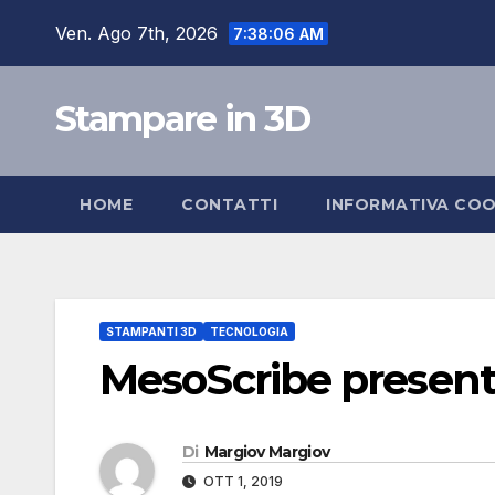
Salta
Ven. Ago 7th, 2026
7:38:07 AM
al
contenuto
Stampare in 3D
HOME
CONTATTI
INFORMATIVA COO
STAMPANTI 3D
TECNOLOGIA
MesoScribe presen
Di
Margiov Margiov
OTT 1, 2019