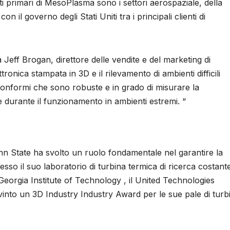
ti primari di MesoPlasma sono i settori aerospaziale, della
on il governo degli Stati Uniti tra i principali clienti di
Jeff Brogan, direttore delle vendite e del marketing di
onica stampata in 3D e il rilevamento di ambienti difficili
conformi che sono robuste e in grado di misurare la
 durante il funzionamento in ambienti estremi. “
Penn State ha svolto un ruolo fondamentale nel garantire la
so il suo laboratorio di turbina termica di ricerca costant
 Georgia Institute of Technology , il United Technologies
into un 3D Industry Industry Award per le sue pale di turb