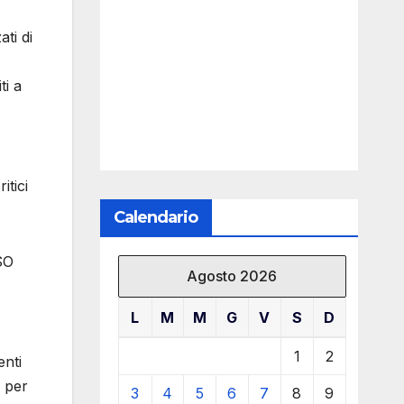
ti di
ti a
itici
Calendario
SO
Agosto 2026
L
M
M
G
V
S
D
1
2
enti
e per
3
4
5
6
7
8
9