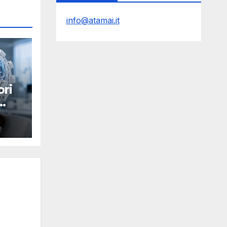
info@atamai.it
ri
Y