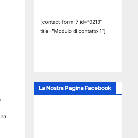
[contact-form-7 id=”9213″
title=”Modulo di contatto 1″]
La Nostra Pagina Facebook
e
ina