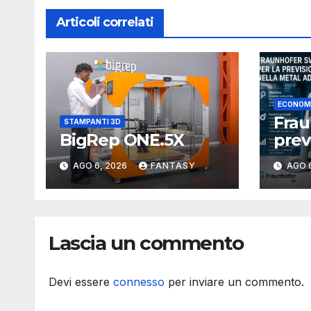
Articoli correlati
ECONOM
Fra
STAMPANTI 3D
BigRep ONE.5X
prev
dei 
AGO 6, 2026
FANTASY
AGO 
meta
3D
Lascia un commento
Devi essere
connesso
per inviare un commento.