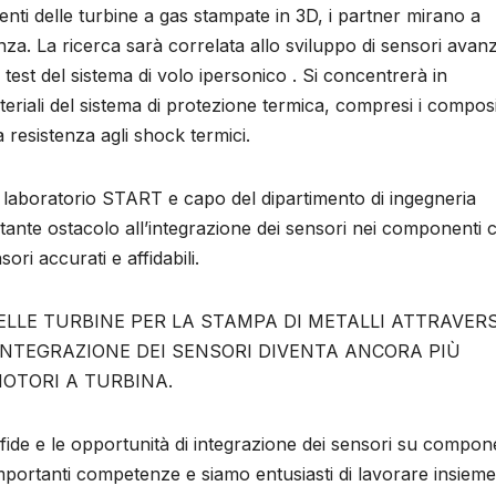
enti delle turbine a gas stampate in 3D, i partner mirano a
nza. La ricerca sarà correlata allo sviluppo di sensori avanza
test del sistema di volo ipersonico . Si concentrerà in
eriali del sistema di protezione termica, compresi i composi
resistenza agli shock termici.
l laboratorio START e capo del dipartimento di ingegneria
ante ostacolo all’integrazione dei sensori nei componenti cr
ori accurati e affidabili.
LLE TURBINE PER LA STAMPA DI METALLI ATTRAVER
’INTEGRAZIONE DEI SENSORI DIVENTA ANCORA PIÙ
MOTORI A TURBINA.
sfide e le opportunità di integrazione dei sensori su compon
importanti competenze e siamo entusiasti di lavorare insiem