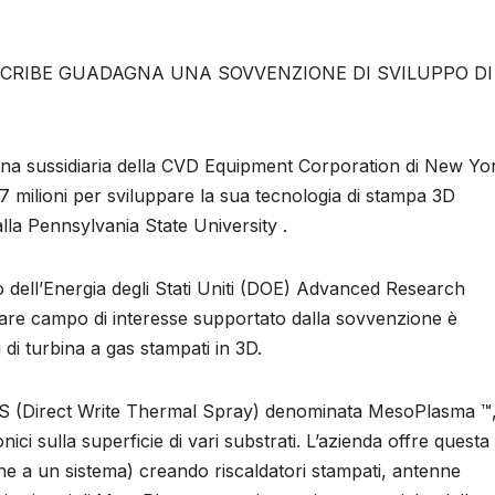
SCRIBE GUADAGNA UNA SOVVENZIONE DI SVILUPPO DI
a sussidiaria della CVD Equipment Corporation di New Yor
,7 milioni per sviluppare la sua tecnologia di stampa 3D
alla Pennsylvania State University .
to dell’Energia degli Stati Uniti (DOE) Advanced Research
lare campo di interesse supportato dalla sovvenzione è
 di turbina a gas stampati in 3D.
WTS (Direct Write Thermal Spray) denominata MesoPlasma ™
ci sulla superficie di vari substrati. L’azienda offre questa
 che a un sistema) creando riscaldatori stampati, antenne