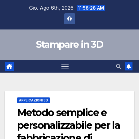
Salta
Gio. Ago 6th, 2026
11:58:29 AM
al
contenuto
Stampare in 3D
APPLICAZIONI 3D
Metodo semplice e
personalizzabile per la
fabbricazione di