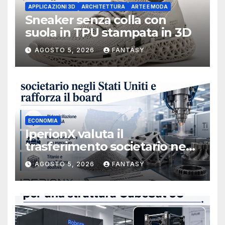
APPLICAZIONI 3D
ARCHITETTURA
ARTE E MODA
Sneaker senza colla con
suola in TPU stampata in 3D
AGOSTO 5, 2026
FANTASY
ECONOMIA
IperionX valuta il
trasferimento societario negli
Stati Uniti e rafforza il board,
AGOSTO 5, 2026
FANTASY
ha nominato Michael J.
Loparco amministratore
indipendente non esecutivo