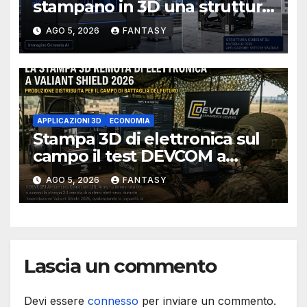
stampano in 3D una struttura
sgrossatura per
CubeSat 3U in Carbon PEEK
ottenere PLA MNA; i
AGO 5, 2026
FANTASY
replica plasmato PLA
MNA MNA dal master; j
replica modellata PLA
MNA dal MNA
principale.
APPLICAZIONI 3D
ECONOMIA
Stampa 3D di elettronica sul
campo il test DEVCOM a
Valiant Shield 2026
AGO 5, 2026
FANTASY
Lascia un commento
Devi essere
connesso
per inviare un commento.