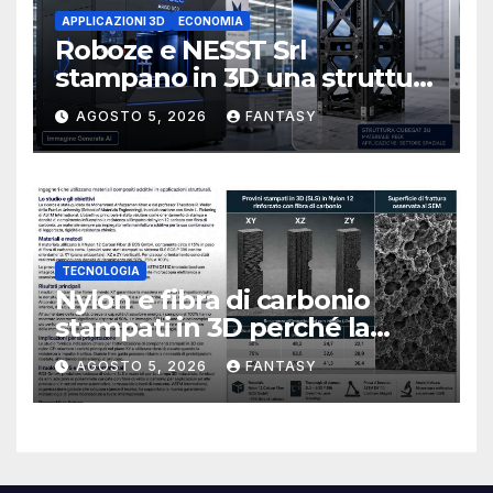
APPLICAZIONI 3D
ECONOMIA
Roboze e NESST Srl
stampano in 3D una struttura
CubeSat 3U in Carbon PEEK
AGOSTO 5, 2026
FANTASY
TECNOLOGIA
Nylon e fibra di carbonio
stampati in 3D perché la
resistenza agli urti dipende
AGOSTO 5, 2026
FANTASY
dal processo