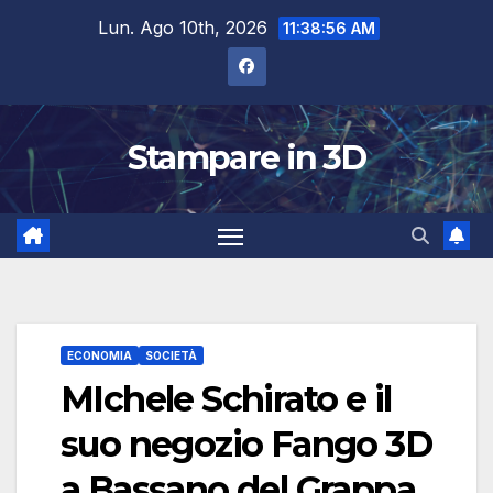
Salta
Lun. Ago 10th, 2026
11:38:56 AM
al
contenuto
Stampare in 3D
ECONOMIA
SOCIETÀ
MIchele Schirato e il
suo negozio Fango 3D
a Bassano del Grappa