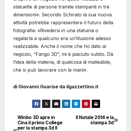
statuette di persone tramite stampanti in tre
dimensioni». Secondo Schirato la sua nuova
attività potrebbe rappresentare il futuro della
fotografia: «Rivedersi in una statuina o
regalarla a qualcuno era un’illusione adesso
realizzabile. Anche il nome che ho dato al
negozio, “Fango 3D”, mi è piaciuto subito. Dà
l’idea della materia, di qualcosa di malleabile,
che si può lavorare con le mani».
di Giovanni Guarise da ilgazzettino.it
Winbo 3D apre in
Il Natale 2014 e la
Navigazione
Cina il primo College
stampa 3d
per la stampa 3d Il