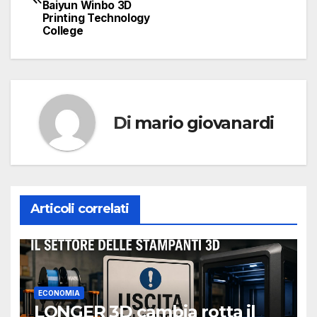
articoli
Baiyun Winbo 3D
Printing Technology
College
Di
mario giovanardi
Articoli correlati
ECONOMIA
LONGER 3D cambia rotta il