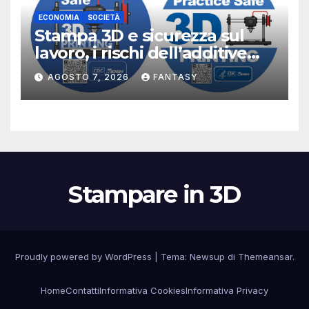
ECONOMIA
SOCIETÀ
Stampa 3D e sicurezza sul
lavoro, i rischi dell’additive
manufacturing secondo
AGOSTO 7, 2026
FANTASY
NIOSH
Stampare in 3D
Proudly powered by WordPress
|
Tema:
Newsup
di
Themeansar
.
Home
Contatti
Informativa Cookies
Informativa Privacy