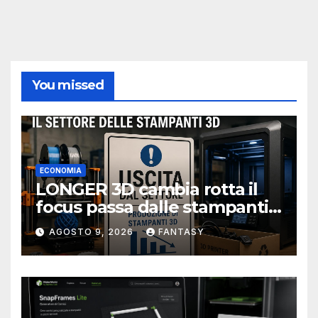
You missed
ECONOMIA
LONGER 3D cambia rotta il
focus passa dalle stampanti
3D alla stampa UV?
AGOSTO 9, 2026
FANTASY