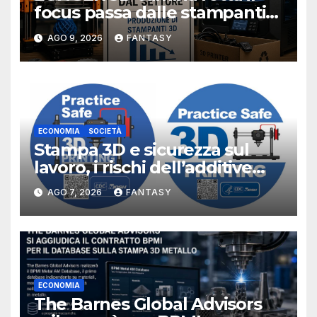
focus passa dalle stampanti
3D alla stampa UV?
AGO 9, 2026
FANTASY
ECONOMIA
SOCIETÀ
Stampa 3D e sicurezza sul
lavoro, i rischi dell’additive
manufacturing secondo
AGO 7, 2026
FANTASY
NIOSH
ECONOMIA
The Barnes Global Advisors