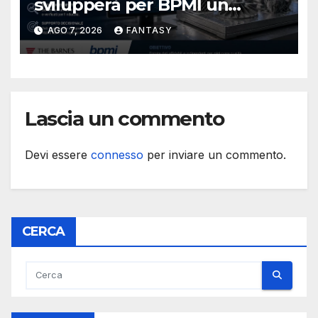
svilupperà per BPMI un
database per la stampa 3D
AGO 7, 2026
FANTASY
metallica destinata alla filiera
navale statunitense
Lascia un commento
Devi essere
connesso
per inviare un commento.
CERCA