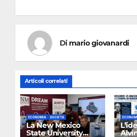
Di
mario giovanardi
Articoli correlati
ECONOMIA
SOCIETÀ
ECONOM
La New Mexico
L’id
State University
Alvi