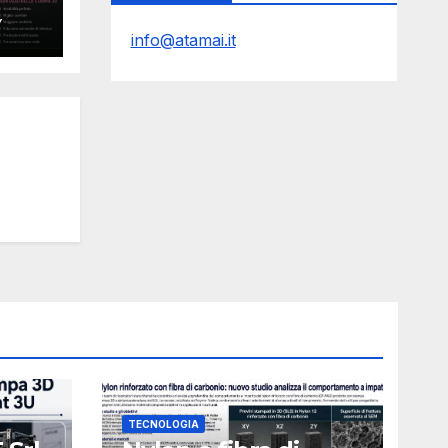
no
Y
e la
info@atamai.it
TECNOLOGIA