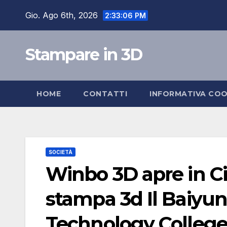
Salta
Gio. Ago 6th, 2026
2:33:07 PM
al
contenuto
Stampare in 3D
HOME
CONTATTI
INFORMATIVA COO
SOCIETÀ
Winbo 3D apre in Cin
stampa 3d Il Baiyu
Technology Colleg