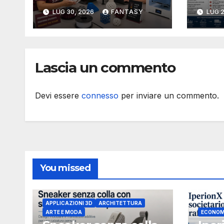
forma una nuova
1980
LUG 30, 2026
FANTASY
LUG 2
classe di docenti
cons
sulla stampa 3D
pro
inte
arti
Lascia un commento
3D 
camb
prod
Devi essere
connesso
per inviare un commento.
pers
You missed
APPLICAZIONI 3D
ARCHITETTURA
ARTE E MODA
ECONOM