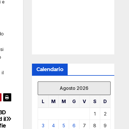
i e
do
si
o
Calendario
il
Agosto 2026
L
M
M
G
V
S
D
 3D
1
2
 il
fie
3
4
5
6
7
8
9