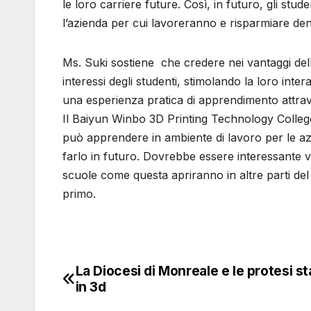
le loro carriere future. Così, in futuro, gli st
l’azienda per cui lavoreranno e risparmiare den
Ms. Suki sostiene che credere nei vantaggi dell
interessi degli studenti, stimolando la loro inte
una esperienza pratica di apprendimento attraver
Il Baiyun Winbo 3D Printing Technology College
può apprendere in ambiente di lavoro per le a
farlo in futuro. Dovrebbe essere interessante 
scuole come questa apriranno in altre parti de
primo.
La Diocesi di Monreale e le protesi 
Navigazione
in 3d
articoli