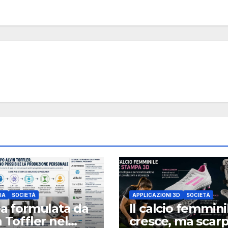
IA
SOCIETÀ
APPLICAZIONI 3D
SOCIETÀ
ea formulata da
Il calcio femmini
n Toffler nel
cresce, ma scar