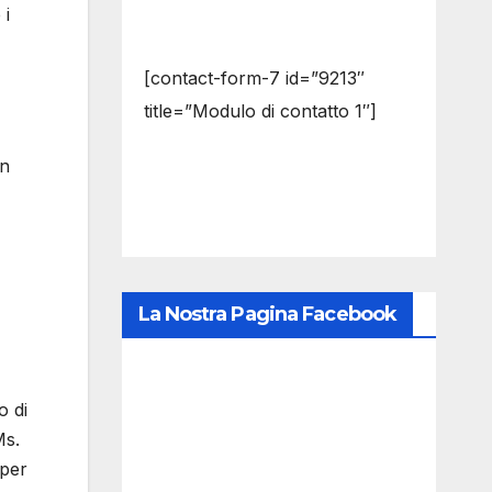
 i
[contact-form-7 id=”9213″
title=”Modulo di contatto 1″]
in
La Nostra Pagina Facebook
o di
Ms.
 per