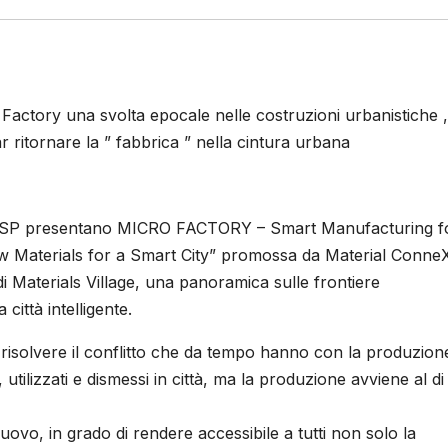
Factory una svolta epocale nelle costruzioni urbanistiche ,
ar ritornare la ” fabbrica ” nella cintura urbana
ASP presentano MICRO FACTORY – Smart Manufacturing f
ew Materials for a Smart City” promossa da Material ConneX
e di Materials Village, una panoramica sulle frontiere
ittà intelligente.
i risolvere il conflitto che da tempo hanno con la produzion
utilizzati e dismessi in città, ma la produzione avviene al di
ovo, in grado di rendere accessibile a tutti non solo la