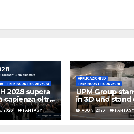
APPLICAZIONI 3D
IA
FIERE INCONTRI CONVEGNI
FIERE INCONTRI CONVEGNI
H 2028 supera
UPM Group sta
 capienza oltre
in 3D uno stand
00 metri
100 m² per
5, 2026
FANTASY
AGO 5, 2026
FANTAS
rati già
EuroShop 2026
otati