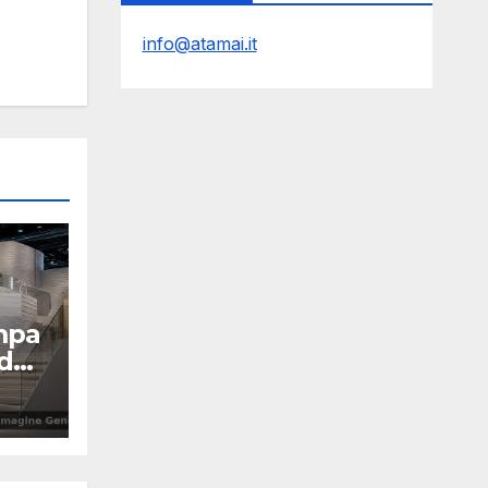
info@atamai.it
mpa
 da
Y