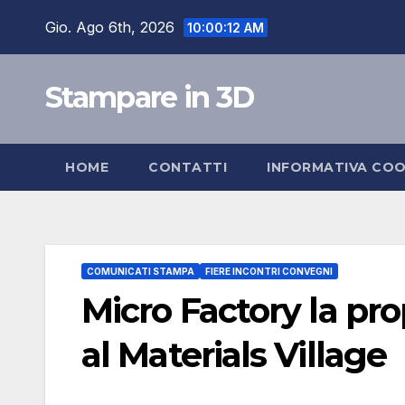
Salta
Gio. Ago 6th, 2026
10:00:12 AM
al
contenuto
Stampare in 3D
HOME
CONTATTI
INFORMATIVA COO
COMUNICATI STAMPA
FIERE INCONTRI CONVEGNI
Micro Factory la pr
al Materials Village