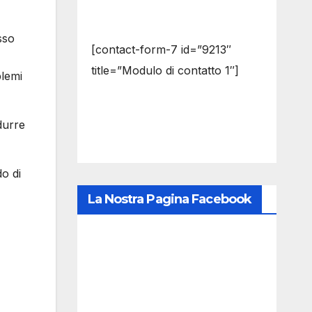
sso
[contact-form-7 id=”9213″
title=”Modulo di contatto 1″]
blemi
durre
o di
La Nostra Pagina Facebook