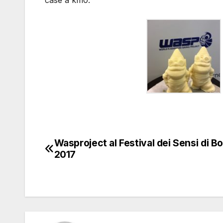
case a km0.
Wasproject al Festival dei Sensi di B
Navigazione
2017
articoli