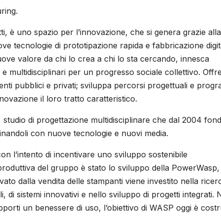
ring.
i, è uno spazio per l’innovazione, che si genera grazie alla
uove tecnologie di prototipazione rapida e fabbricazione digit
ove valore da chi lo crea a chi lo sta cercando, innesca
 e multidisciplinari per un progresso sociale collettivo. Offr
enti pubblici e privati; sviluppa percorsi progettuali e prog
ovazione il loro tratto caratteristico.
 studio di progettazione multidisciplinare che dal 2004 fon
minandoli con nuove tecnologie e nuovi media.
 l’intento di incentivare uno sviluppo sostenibile
 produttiva del gruppo è stato lo sviluppo della PowerWasp,
avato dalla vendita delle stampanti viene investito nella ricer
i, di sistemi innovativi e nello sviluppo di progetti integrati. 
porti un benessere di uso, l’obiettivo di WASP oggi è costr