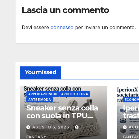
Lascia un commento
Devi essere
connesso
per inviare un commento.
You missed
APPLICAZIONI 3D
ARCHITETTURA
ARTE E MODA
ECONOM
Sneaker senza colla
Iper
con suola in TPU
tras
stampata in 3D
soci
AGOSTO 5, 2026
AGO
Uniti
boar
FANTASY
FANTA