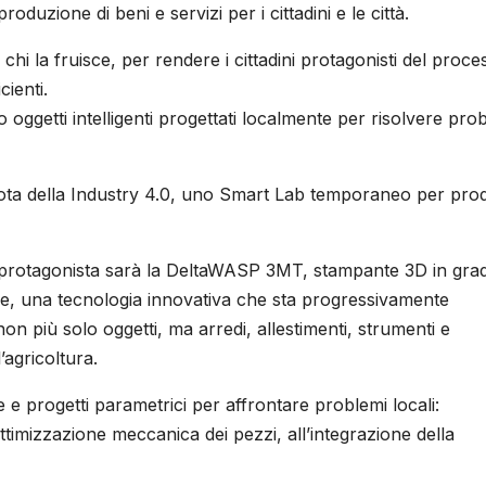
duzione di beni e servizi per i cittadini e le città.
 chi la fruisce, per rendere i cittadini protagonisti del proce
cienti.
oggetti intelligenti progettati localmente per risolvere pro
ta della Industry 4.0, uno Smart Lab temporaneo per pro
e protagonista sarà la DeltaWASP 3MT, stampante 3D in grad
me, una tecnologia innovativa che sta progressivamente
 non più solo oggetti, ma arredi, allestimenti, strumenti e
l’agricoltura.
e e progetti parametrici per affrontare problemi locali:
’ottimizzazione meccanica dei pezzi, all’integrazione della