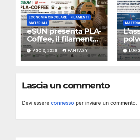
ECONOMIA CIRCOLARE
FILAMENTI
MATERIALI
MATERIA
eSUN presenta PLA-
L’as
Coffee, il filamento
polv
per stampa 3D
camb
AGO 3, 2026
FANTASY
LUG 3
sviluppato con
inte
fondi di caffè
fusi
recuperati
Lascia un commento
Devi essere
connesso
per inviare un commento.