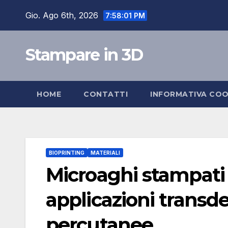
Salta
Gio. Ago 6th, 2026
7:58:02 PM
al
contenuto
Stampare in 3D
HOME
CONTATTI
INFORMATIVA COO
BIOPRINTING
MATERIALI
Microaghi stampati 
applicazioni transd
percutanee