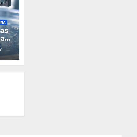
INA
xas
pa
Y
D