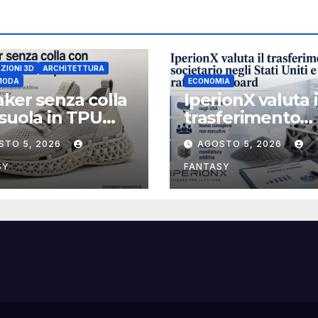
ZIONI 3D
ARCHITETTURA
 MODA
ECONOMIA
ker senza colla
IperionX valuta i
suola in TPU
trasferimento
pata in 3D
societario negli 
STO 5, 2026
AGOSTO 5, 2026
Uniti e rafforza i
board, ha nomi
SY
FANTASY
Michael J. Lopa
amministratore
indipendente n
esecutivo