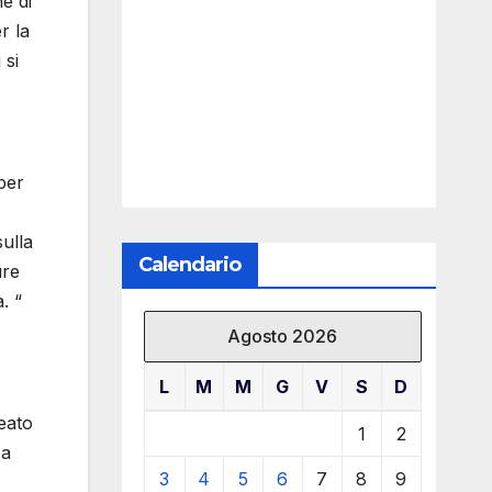
e di
r la
 si
per
ulla
Calendario
ure
. “
Agosto 2026
L
M
M
G
V
S
D
reato
1
2
 a
3
4
5
6
7
8
9