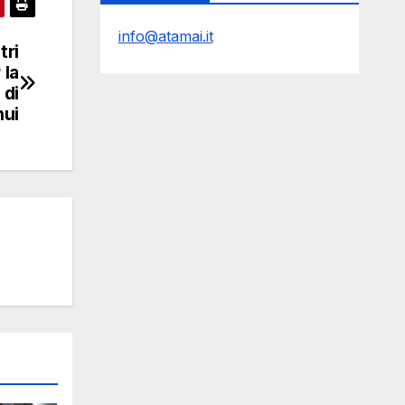
info@atamai.it
tri
 la
 di
nui