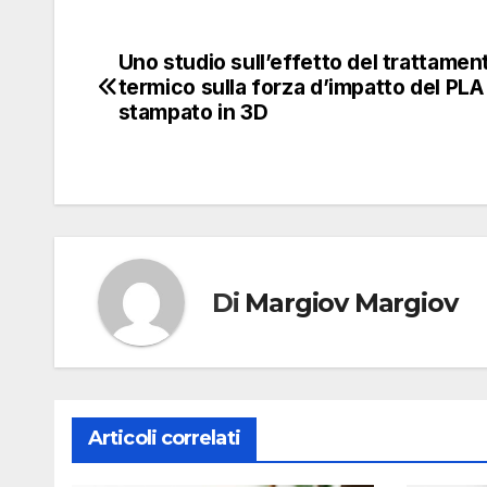
colorante 
Foto
Uno studio sull’effetto del trattamen
Navigazione
penetrazi
termico sulla forza d’impatto del PLA
usando 
articoli
stampato in 3D
200 e
rappresen
colorant
matri
rispet
corrispon
Di
Margiov Margiov
z> 0 rap
Articoli correlati