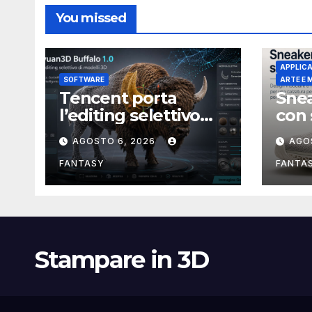
You missed
APPLICA
SOFTWARE
ARTE E
Tencent porta
Snea
l’editing selettivo
con 
nei modelli 3D con
stam
AGOSTO 6, 2026
AGO
Hunyuan3D-Buffalo
1.0
FANTASY
FANTA
Stampare in 3D