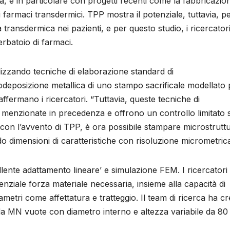
e in particolare con progetti recenti come la fabbricazion
farmaci transdermici. TPP mostra il potenziale, tuttavia, pe
ransdermica nei pazienti, e per questo studio, i ricercatori
rbatoio di farmaci.
lizzando tecniche di elaborazione standard di
trodeposizione metallica di uno stampo sacrificale modellato 
fermano i ricercatori. “Tuttavia, queste tecniche di
 menzionate in precedenza e offrono un controllo limitato s
 con l’avvento di TPP, è ora possibile stampare microstrutt
o dimensioni di caratteristiche con risoluzione micrometrica
llente adattamento lineare’ e simulazione FEM. I ricercatori
nziale forza materiale necessaria, insieme alla capacità di
rametri come affettatura e tratteggio. Il team di ricerca ha c
a MN vuote con diametro interno e altezza variabile da 80