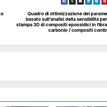
FITC nella pelle del topo. a, b)
grafia della pelle dopo la
to
Quadro di ottimizzazione dei parame
one e la consegna della tintura
basato sull’analisi della sensibilità per
rispettivamente array MN da
stampa 3D di compositi epossidici in fibra
 400 μm di lunghezza. c, d)
carbonio / compositi conti
tazione 3D dell’erogazione del
e nella pelle del mouse per le
ci MN lunghe 200 e 400 μm,
tivamente. Il lato blu (z = 0)
de alla superficie della pelle e
presenta la penetrazione nella
pelle.