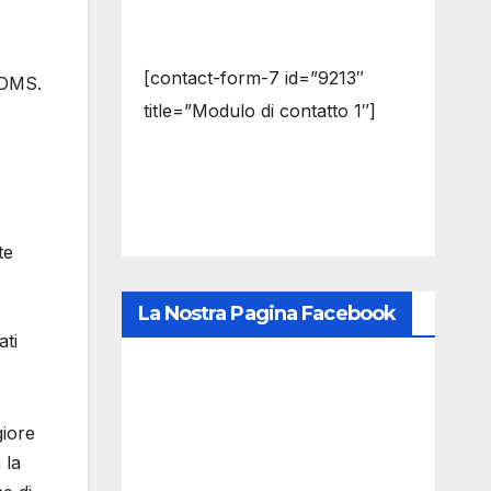
[contact-form-7 id=”9213″
PDMS.
title=”Modulo di contatto 1″]
te
La Nostra Pagina Facebook
ati
giore
 la