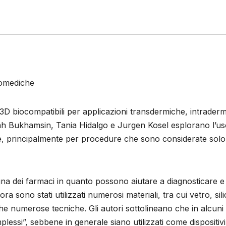
iomediche
 3D biocompatibili per applicazioni transdermiche, intrader
llah Bukhamsin, Tania Hidalgo e Jurgen Kosel esplorano l’us
he, principalmente per procedure che sono considerate solo
gna dei farmaci in quanto possono aiutare a diagnosticare e
 sono stati utilizzati numerosi materiali, tra cui vetro, sili
che numerose tecniche. Gli autori sottolineano che in alcuni 
mplessi”, sebbene in generale siano utilizzati come dispositivi