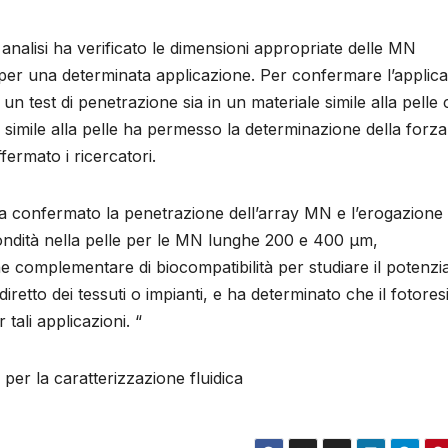
analisi ha verificato le dimensioni appropriate delle MN
 per una determinata applicazione. Per confermare l’applicab
 un test di penetrazione sia in un materiale simile alla pelle
e simile alla pelle ha permesso la determinazione della forza
ermato i ricercatori.
ha confermato la penetrazione dell’array MN e l’erogazione 
ondità nella pelle per le MN lunghe 200 e 400 μm,
ne complementare di biocompatibilità per studiare il potenzi
 diretto dei tessuti o impianti, e ha determinato che il fotores
tali applicazioni. “
 per la caratterizzazione fluidica
azione di MN e consegna del