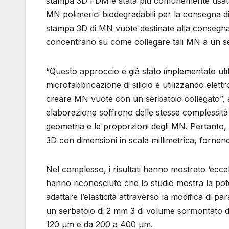
stampa 3D FDM è stata più comunemente usata, 
MN polimerici biodegradabili per la consegna di 
stampa 3D di MN vuote destinate alla consegna t
concentrano su come collegare tali MN a un se
“Questo approccio è già stato implementato uti
microfabbricazione di silicio e utilizzando elet
creare MN vuote con un serbatoio collegato”, af
elaborazione soffrono delle stesse complessità
geometria e le proporzioni degli MN. Pertanto,
3D con dimensioni in scala millimetrica, fornend
Nel complesso, i risultati hanno mostrato ‘ecce
hanno riconosciuto che lo studio mostra la pote
adattare l’elasticità attraverso la modifica di pa
un serbatoio di 2 mm 3 di volume sormontato d
120 μm e da 200 a 400 μm.