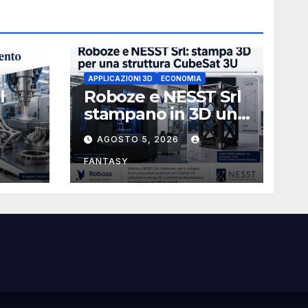
APPLICAZIONI 3D
ECONOMIA
l
Roboze e NESST Srl
stampano in 3D una
Stati
struttura CubeSat
AGOSTO 5, 2026
l
3U in Carbon PEEK
nato
FANTASY
rco
on