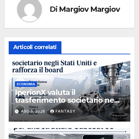
Di
Margiov Margiov
Articoli correlati
ECONOMIA
IperionX valuta il
trasferimento societario negli
Stati Uniti e rafforza il board,
AGO 5, 2026
FANTASY
ha nominato Michael J.
Loparco amministratore
indipendente non esecutivo