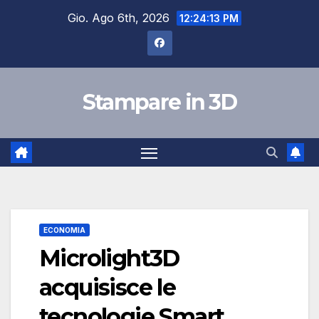
Salta
Gio. Ago 6th, 2026
12:24:13 PM
al
contenuto
Stampare in 3D
ECONOMIA
Microlight3D
acquisisce le
tecnologie Smart