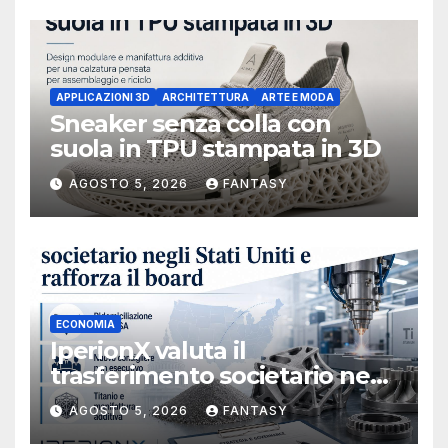
APPLICAZIONI 3D
ARCHITETTURA
ARTE E MODA
Sneaker senza colla con
suola in TPU stampata in 3D
AGOSTO 5, 2026
FANTASY
ECONOMIA
IperionX valuta il
trasferimento societario negli
Stati Uniti e rafforza il board,
AGOSTO 5, 2026
FANTASY
ha nominato Michael J.