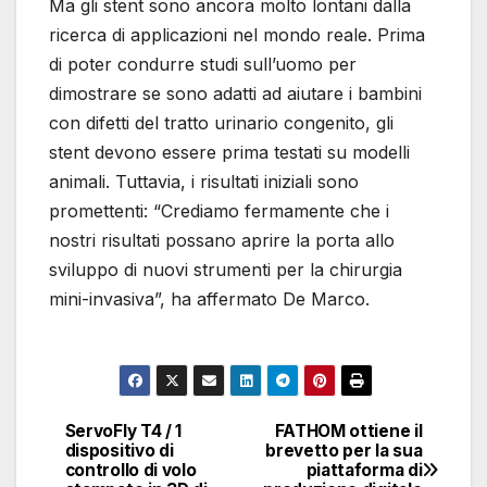
Ma gli stent sono ancora molto lontani dalla
ricerca di applicazioni nel mondo reale. Prima
di poter condurre studi sull’uomo per
dimostrare se sono adatti ad aiutare i bambini
con difetti del tratto urinario congenito, gli
stent devono essere prima testati su modelli
animali. Tuttavia, i risultati iniziali sono
promettenti: “Crediamo fermamente che i
nostri risultati possano aprire la porta allo
sviluppo di nuovi strumenti per la chirurgia
mini-invasiva”, ha affermato De Marco.
La stampa indiretta 4D
può anche essere
utilizzata per creare un
ServoFly T4 / 1
FATHOM ottiene il
Navigazione
numero qualsiasi di altre
dispositivo di
brevetto per la sua
controllo di volo
piattaforma di
strutture. De Marco e i