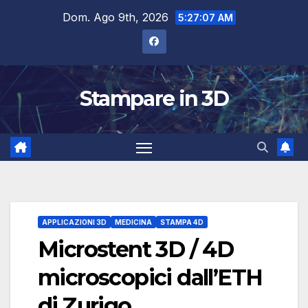
Salta
Dom. Ago 9th, 2026
5:27:08 AM
al
contenuto
Stampare in 3D
APPLICAZIONI 3D
MEDICINA
STAMPA 4D
Microstent 3D / 4D
microscopici dall’ETH
di Zurigo