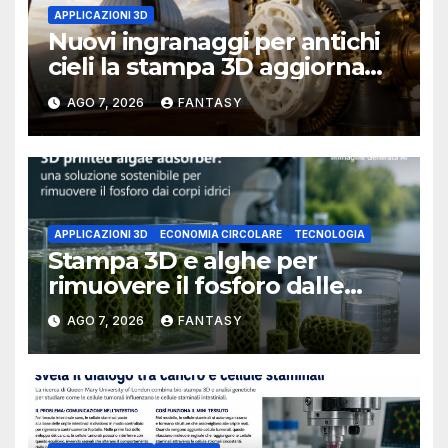
APPLICAZIONI 3D
Nuovi ingranaggi per antichi
cieli la stampa 3D aggiorna
un osservatorio del 1930 della
AGO 7, 2026
FANTASY
University of Arkansas at
Little Rock
APPLICAZIONI 3D
ECONOMIA CIRCOLARE
TECNOLOGIA
Stampa 3D e alghe per
rimuovere il fosforo dalle
acque il progetto della
AGO 7, 2026
FANTASY
Florida Atlantic University