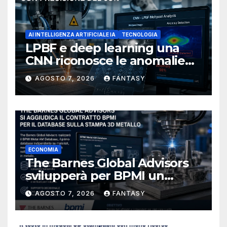
AI INTELLIGENZA ARTIFICIALE IA
TECNOLOGIA
LPBF e deep learning una
CNN riconosce le anomalie
del bagno di fusione
AGOSTO 7, 2026
FANTASY
ECONOMIA
The Barnes Global Advisors
svilupperà per BPMI un
database per la stampa 3D
AGOSTO 7, 2026
FANTASY
metallica destinata alla filiera
navale statunitense