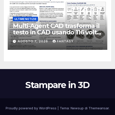
ULTIME NOTIZIE
Multi-Agent CAD trasforma il
testo in CAD usando 116 volte
meno token
AGOSTO 7, 2026
FANTASY
Stampare in 3D
Proudly powered by WordPress
|
Tema:
Newsup
di
Themeansar
.