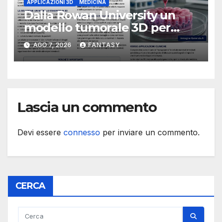
APPLICAZIONI 3D
MEDICINA
Dalla Rowan University un
modello tumorale 3D per
studiare il dialogo tra cancro
AGO 7, 2026
FANTASY
e cellule staminali
Lascia un commento
Devi essere
connesso
per inviare un commento.
CERCA