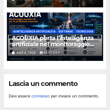
AI INTELLIGENZA ARTIFICIALE IA
SOFTWARE
TECNOLOGIA
ACOUXIA porta l’intelligenza
artificiale nel monitoraggio
acustico della produzione
AGO 4, 2026
FANTASY
avanzata
Lascia un commento
Devi essere
connesso
per inviare un commento.