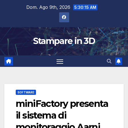
Salta
Dom. Ago 9th, 2026
5:30:16 AM
al
contenuto
Stampare in 3D
SOFTWARE
miniFactory presenta
il sistema di
monitoraggio Aarni