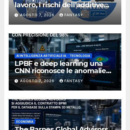
lavoro, i rischi dell’additive
manufacturing secondo
AGOSTO 7, 2026
FANTASY
NIOSH
AI INTELLIGENZA ARTIFICIALE IA
TECNOLOGIA
LPBF e deep learning una
CNN riconosce le anomalie
del bagno di fusione
AGOSTO 7, 2026
FANTASY
ECONOMIA
The Barnes Global Advisors