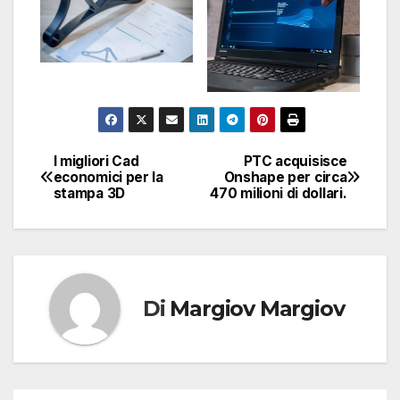
I migliori Cad
PTC acquisisce
Navigazione
economici per la
Onshape per circa
stampa 3D
470 milioni di dollari.
articoli
Di
Margiov Margiov