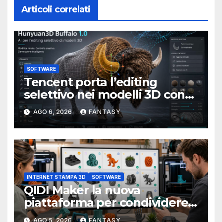
Articoli correlati
SOFTWARE
Tencent porta l’editing
selettivo nei modelli 3D con
Hunyuan3D-Buffalo 1.0
AGO 6, 2026
FANTASY
INTERNET STAMPA 3D
SOFTWARE
QIDI Maker la nuova
piattaforma per condividere
modelli da stampare in 3D
AGO 5, 2026
FANTASY