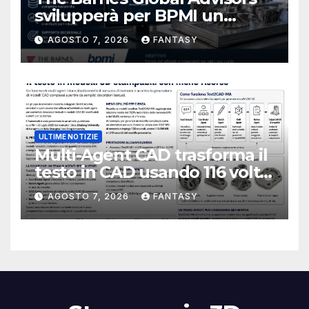
svilupperà per BPMI un
database per la stampa 3D
AGOSTO 7, 2026
FANTASY
metallica destinata alla filiera
navale statunitense
ULTIME NOTIZIE
Multi-Agent CAD trasforma il
testo in CAD usando 116 volte
meno token
AGOSTO 7, 2026
FANTASY