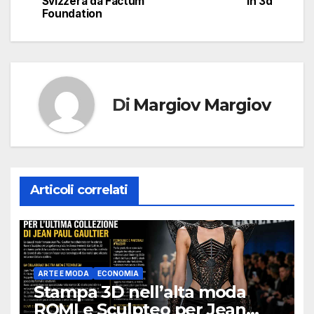
Svizzera da Factum
in 3d
Foundation
Di
Margiov Margiov
Articoli correlati
ARTE E MODA
ECONOMIA
Stampa 3D nell’alta moda
ROMI e Sculpteo per Jean