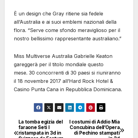
È un design che Gray ritiene sia fedele
all’Australia e ai suoi emblemi nazionali della
flora. “Serve come sfondo meraviglioso per il
nostro bellissimo rappresentante australiano.”
Miss Multiverse Australia Gabrielle Keaton
gareggerà per il titolo mondiale questo
mese. 30 concorrenti di 30 paesi si riuniranno
il 18 novembre 2017 all’Hard Rock Hotel &
Casino Punta Cana in Repubblica Dominicana.
La tomba egizia del
I costumi di Addio Mia
Navigazione
faraone Seti I
Concubina dell’Opera
ristampata in 3d in
di Pechino stampati
articoli