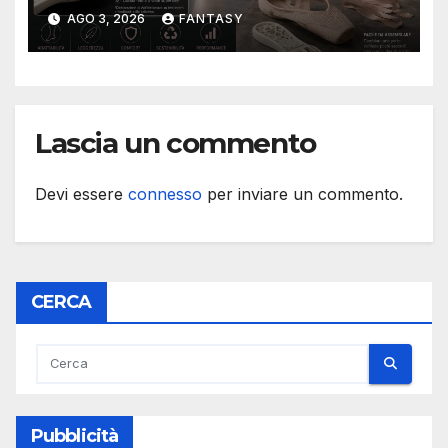
da punta modulare
AGO 3, 2026
FANTASY
progettata per durare cinque
volte di più
Lascia un commento
Devi essere
connesso
per inviare un commento.
CERCA
Pubblicità