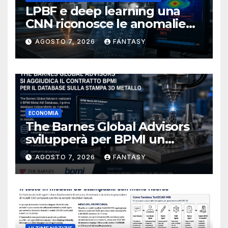
LPBF e deep learning una
CNN riconosce le anomalie
del bagno di fusione
AGOSTO 7, 2026
FANTASY
ECONOMIA
The Barnes Global Advisors
svilupperà per BPMI un
database per la stampa 3D
AGOSTO 7, 2026
FANTASY
metallica destinata alla filiera
navale statunitense