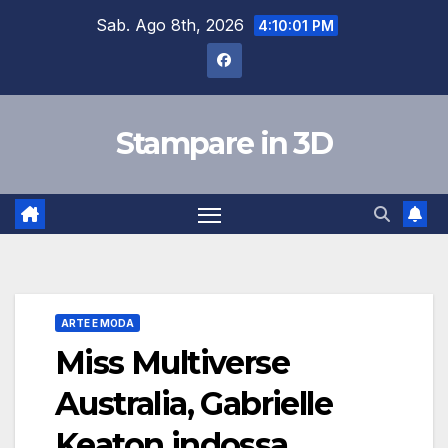
Salta
Sab. Ago 8th, 2026
4:10:01 PM
al
contenuto
Stampare in 3D
ARTE E MODA
Miss Multiverse
Australia, Gabrielle
Keaton indossa