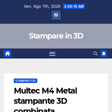
Salta
Ven. Ago 7th, 2026
3:49:17 AM
al
contenuto
Stampare in 3D
STAMPANTI 3D
Multec M4 Metal
stampante 3D
combinata