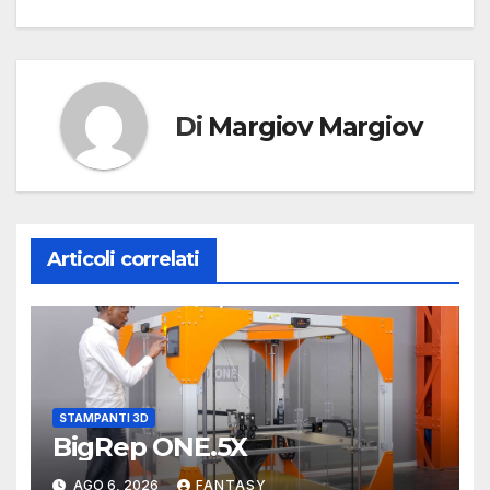
articoli
Di
Margiov Margiov
Articoli correlati
STAMPANTI 3D
BigRep ONE.5X
AGO 6, 2026
FANTASY