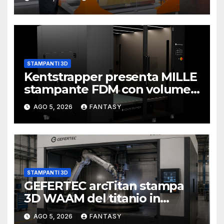
STAMPANTI 3D
Kentstrapper presenta MILLE
stampante FDM con volume
di stampa da un metro cubo
AGO 5, 2026
FANTASY
STAMPANTI 3D
GEFERTEC arcTitan stampa
3D WAAM del titanio in
camera inerte
AGO 5, 2026
FANTASY