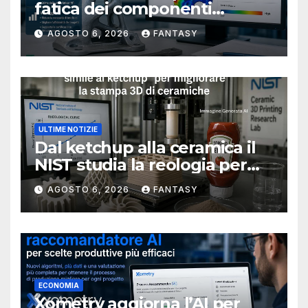
fatica dei componenti
metallici stampati in 3D
AGOSTO 6, 2026
FANTASY
ULTIME NOTIZIE
Dal ketchup alla ceramica il
NIST studia la reologia per
rendere più affidabile la
AGOSTO 6, 2026
FANTASY
stampa 3D
ECONOMIA
Xometry aggiorna l’AI per