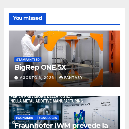
You missed
STAMPANTI 3D
BigRep ONE.5X
AGOSTO 6, 2026
FANTASY
ECONOMIA
TECNOLOGIA
Fraunhofer IWM prevede la