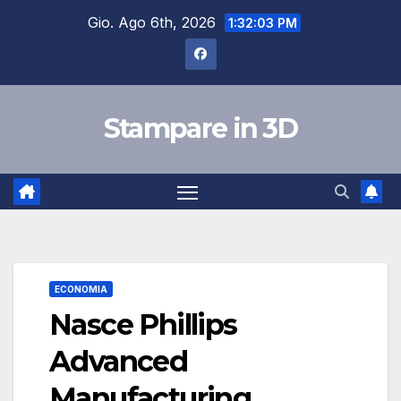
Salta
Gio. Ago 6th, 2026
1:32:04 PM
al
contenuto
Stampare in 3D
ECONOMIA
Nasce Phillips
Advanced
Manufacturing