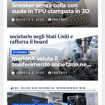
Sneaker senza colla con
suola in TPU stampata in 3D
AGOSTO 5, 2026
FANTASY
ECONOMIA
IperionX valuta il
trasferimento societario negli
Stati Uniti e rafforza il board,
AGOSTO 5, 2026
FANTASY
ha nominato Michael J.
Loparco amministratore
indipendente non esecutivo