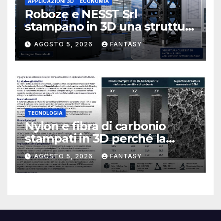
APPLICAZIONI 3D
ECONOMIA
Roboze e NESST Srl
stampano in 3D una struttura
CubeSat 3U in Carbon PEEK
AGOSTO 5, 2026
FANTASY
TECNOLOGIA
Nylon e fibra di carbonio
stampati in 3D perché la
resistenza agli urti dipende
AGOSTO 5, 2026
FANTASY
dal processo