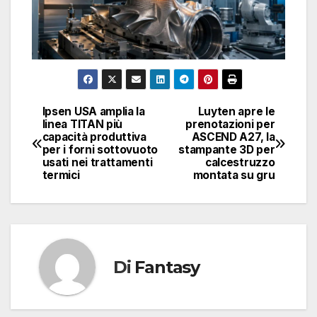
Ipsen USA amplia la
Luyten apre le
Navigazione
linea TITAN più
prenotazioni per
capacità produttiva
ASCEND A27, la
articoli
per i forni sottovuoto
stampante 3D per
usati nei trattamenti
calcestruzzo
termici
montata su gru
Di
Fantasy