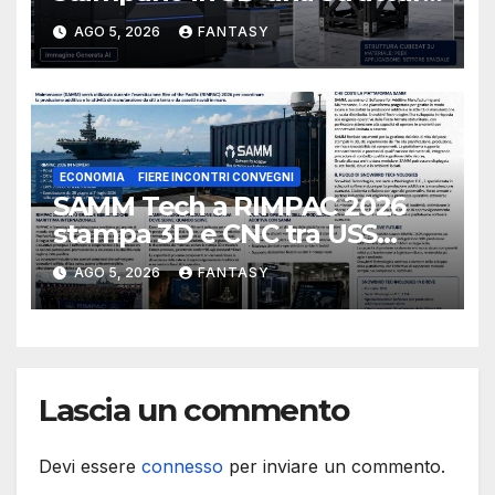
CubeSat 3U in Carbon PEEK
AGO 5, 2026
FANTASY
ECONOMIA
FIERE INCONTRI CONVEGNI
SAMM Tech a RIMPAC 2026
stampa 3D e CNC tra USS
Essex e Schofield Barracks
AGO 5, 2026
FANTASY
Lascia un commento
Devi essere
connesso
per inviare un commento.