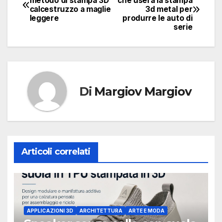
metodo di stampa 3D
che userà la stampa
calcestruzzo a maglie
3d metal per
articoli
leggere
produrre le auto di
serie
Di
Margiov Margiov
Articoli correlati
APPLICAZIONI 3D
ARCHITETTURA
ARTE E MODA