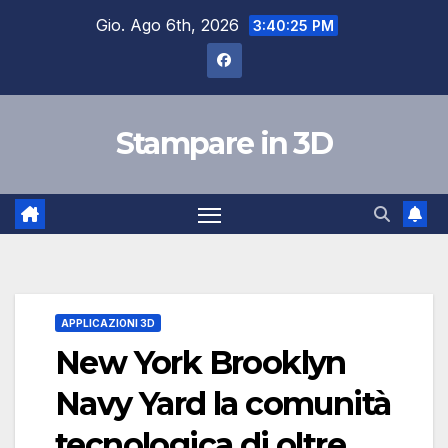
Salta
Gio. Ago 6th, 2026
3:40:26 PM
al
contenuto
Stampare in 3D
APPLICAZIONI 3D
New York Brooklyn
Navy Yard la comunità
tecnologica di oltre