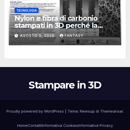
TECNOLOGIA
Nylon e fibra di carbonio
stampati in 3D perché la
resistenza agli urti dipende
AGOSTO 5, 2026
FANTASY
dal processo
Stampare in 3D
Proudly powered by WordPress
|
Tema:
Newsup
di
Themeansar
.
Home
Contatti
Informativa Cookies
Informativa Privacy