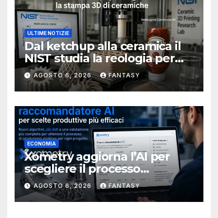
ULTIME NOTIZIE
Dal ketchup alla ceramica il
NIST studia la reologia per
rendere più affidabile la
AGOSTO 6, 2026
FANTASY
stampa 3D
ECONOMIA
Xometry aggiorna l’AI per
scegliere il processo
produttivo più adatto
AGOSTO 6, 2026
FANTASY