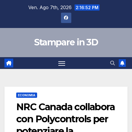
Salta
Ven. Ago 7th, 2026
2:16:53 PM
al
contenuto
Stampare in 3D
ECONOMIA
NRC Canada collabora
con Polycontrols per
potenziare la