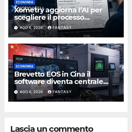
ECONOMIA
Xometry aggiorna l’AI per
scegliere il processo
produttivo più adatto
AGO 6, 2026
FANTASY
ECONOMIA
Brevetto EOS in Cina il
software diventa centrale
nella stampa 3D industriale
AGO 6, 2026
FANTASY
Lascia un commento