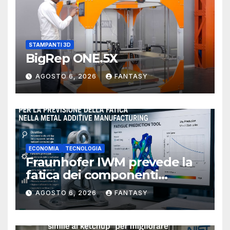
STAMPANTI 3D
BigRep ONE.5X
AGOSTO 6, 2026
FANTASY
ECONOMIA
TECNOLOGIA
Fraunhofer IWM prevede la
fatica dei componenti
metallici stampati in 3D
AGOSTO 6, 2026
FANTASY