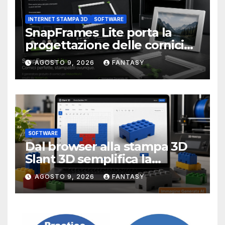
INTERNET STAMPA 3D
SOFTWARE
SnapFrames Lite porta la
progettazione delle cornici
personalizzate direttamente
AGOSTO 9, 2026
FANTASY
nel browser
SOFTWARE
Dal browser alla stampa 3D
Slant 3D semplifica la
creazione di mattoncini
AGOSTO 9, 2026
FANTASY
compatibili LEGO