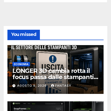
You missed
ECONOMIA
LONGER 3D cambia rotta il
focus passa dalle stampanti
3D alla stampa UV?
AGOSTO 9, 2026
FANTASY