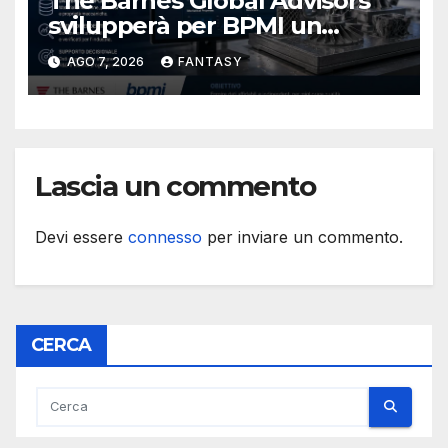
The Barnes Global Advisors
svilupperà per BPMI un
database per la stampa 3D
AGO 7, 2026
FANTASY
metallica destinata alla filiera
navale statunitense
Lascia un commento
Devi essere
connesso
per inviare un commento.
CERCA