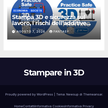
ECONOMIA
SOCIETÀ
Stampa 3D e sicurezza sul
lavoro, i rischi dell’additive
manufacturing secondo
AGOSTO 7, 2026
FANTASY
NIOSH
Stampare in 3D
Proudly powered by WordPress
|
Tema:
Newsup
di
Themeansar
.
Home
Contatti
Informativa Cookies
Informativa Privacy