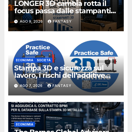
LONGER 3D cambia rotta il
focus passa dalle stampanti
3D alla stampa UV?
AGO 9, 2026
FANTASY
ECONOMIA
SOCIETÀ
Stampa 3D e sicurezza sul
lavoro, i rischi dell’additive
manufacturing secondo
AGO 7, 2026
FANTASY
NIOSH
ECONOMIA