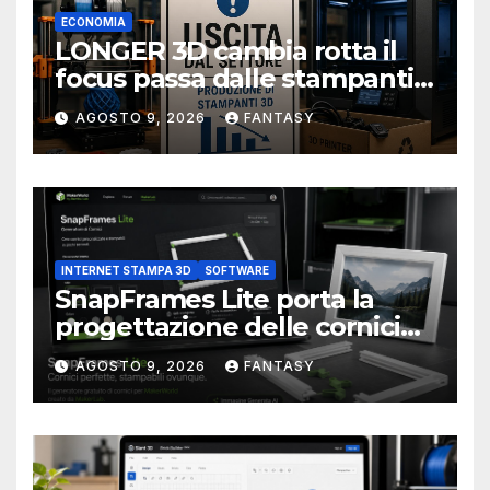
ECONOMIA
LONGER 3D cambia rotta il
focus passa dalle stampanti
3D alla stampa UV?
AGOSTO 9, 2026
FANTASY
INTERNET STAMPA 3D
SOFTWARE
SnapFrames Lite porta la
progettazione delle cornici
personalizzate direttamente
AGOSTO 9, 2026
FANTASY
nel browser