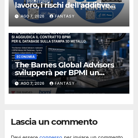
lavoro, i rischi dell’additive
manufacturing secondo
AGO 7, 2026
FANTASY
NIOSH
ECONOMIA
The Barnes Global Advisors
svilupperà per BPMI un
database per la stampa 3D
AGO 7, 2026
FANTASY
metallica destinata alla filiera
navale statunitense
Lascia un commento
Devi essere
connesso
per inviare un commento.