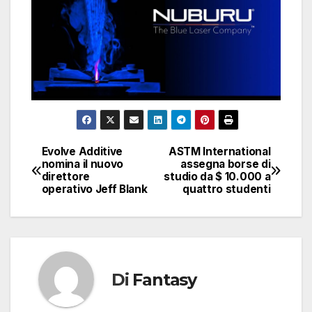
Evolve Additive
ASTM International
Navigazione
nomina il nuovo
assegna borse di
direttore
studio da $ 10.000 a
articoli
operativo Jeff Blank
quattro studenti
Di
Fantasy