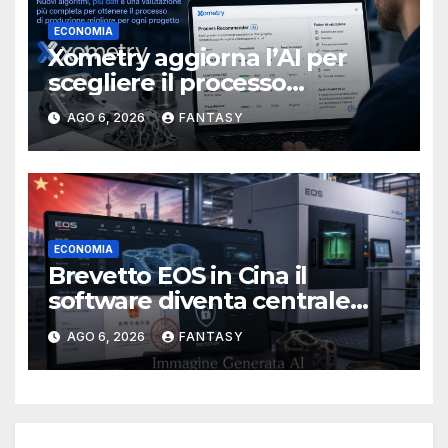
ECONOMIA
Xometry aggiorna l’AI per
scegliere il processo
produttivo più adatto
AGO 6, 2026
FANTASY
ECONOMIA
Brevetto EOS in Cina il
software diventa centrale
nella stampa 3D industriale
AGO 6, 2026
FANTASY