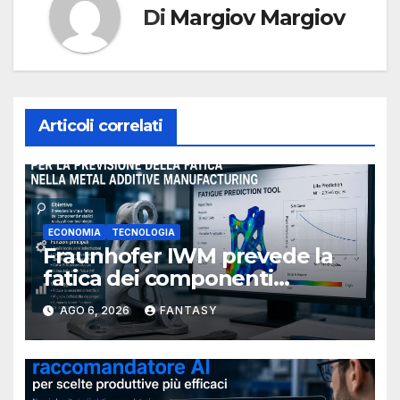
Di
Margiov Margiov
Articoli correlati
ECONOMIA
TECNOLOGIA
Fraunhofer IWM prevede la
fatica dei componenti
metallici stampati in 3D
AGO 6, 2026
FANTASY