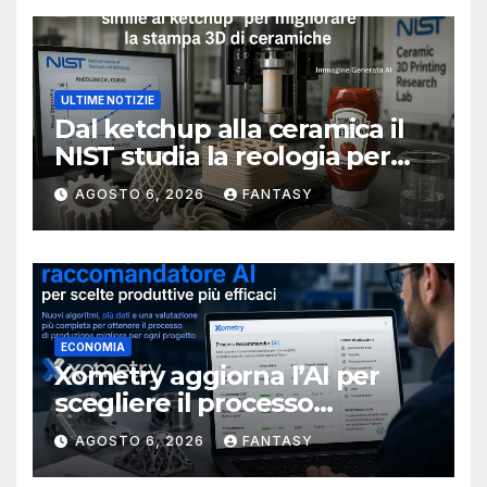
ULTIME NOTIZIE
Dal ketchup alla ceramica il
NIST studia la reologia per
rendere più affidabile la
AGOSTO 6, 2026
FANTASY
stampa 3D
ECONOMIA
Xometry aggiorna l’AI per
scegliere il processo
produttivo più adatto
AGOSTO 6, 2026
FANTASY