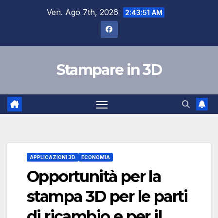
Salta
Ven. Ago 7th, 2026
2:43:52 AM
al
contenuto
Stampare in 3D
APPLICAZIONI 3D
ECONOMIA
Opportunità per la
stampa 3D per le parti
di ricambio e per il