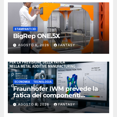
STAMPANTI 3D
BigRep ONE.5X
AGOSTO 6, 2026
FANTASY
ECONOMIA
TECNOLOGIA
Fraunhofer IWM prevede la
fatica dei componenti
metallici stampati in 3D
AGOSTO 6, 2026
FANTASY