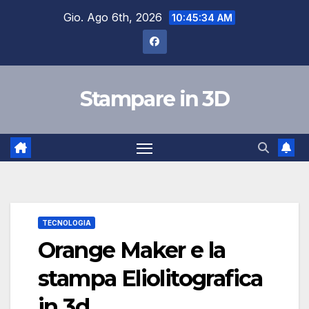
Salta
Gio. Ago 6th, 2026
10:45:35 AM
al
contenuto
Stampare in 3D
TECNOLOGIA
Orange Maker e la
stampa Eliolitografica
in 3d