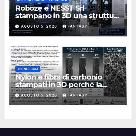
Roboze e NESST Srl
stampano in 3D una struttura
CubeSat 3U in Carbon PEEK
AGOSTO 5, 2026
FANTASY
TECNOLOGIA
Nylon e fibra di carbonio
stampati in 3D perché la
resistenza agli urti dipende
AGOSTO 5, 2026
FANTASY
dal processo