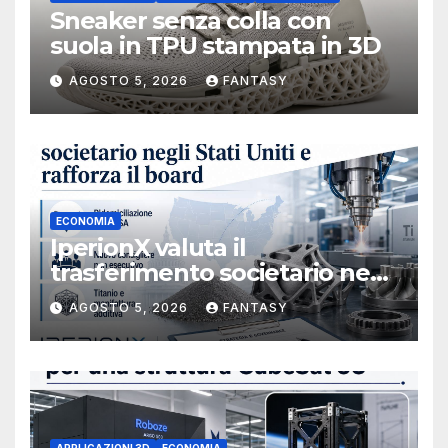
Sneaker senza colla con
suola in TPU stampata in 3D
AGOSTO 5, 2026
FANTASY
ECONOMIA
IperionX valuta il
trasferimento societario negli
Stati Uniti e rafforza il board,
AGOSTO 5, 2026
FANTASY
ha nominato Michael J.
Loparco amministratore
indipendente non esecutivo
APPLICAZIONI 3D
ECONOMIA