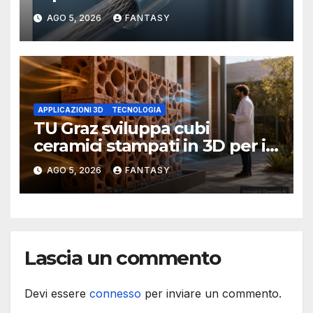
la stampa 3D
AGO 5, 2026
FANTASY
APPLICAZIONI 3D
TECNOLOGIA
TU Graz sviluppa cubi
ceramici stampati in 3D per il
raffrescamento evaporativo
AGO 5, 2026
FANTASY
Lascia un commento
Devi essere
connesso
per inviare un commento.