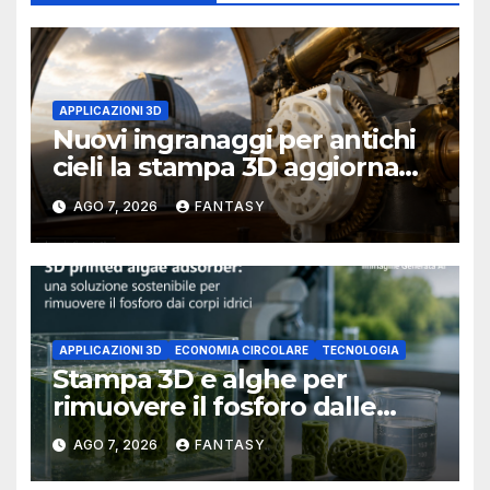
APPLICAZIONI 3D
Nuovi ingranaggi per antichi
cieli la stampa 3D aggiorna
un osservatorio del 1930 della
AGO 7, 2026
FANTASY
University of Arkansas at
Little Rock
APPLICAZIONI 3D
ECONOMIA CIRCOLARE
TECNOLOGIA
Stampa 3D e alghe per
rimuovere il fosforo dalle
acque il progetto della
AGO 7, 2026
FANTASY
Florida Atlantic University