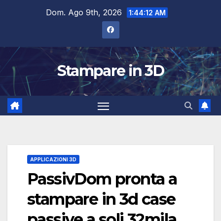
Salta
Dom. Ago 9th, 2026
1:44:13 AM
al
contenuto
Stampare in 3D
APPLICAZIONI 3D
PassivDom pronta a
stampare in 3d case
passive a soli 32mila