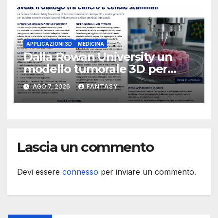
APPLICAZIONI 3D
MEDICINA
Dalla Rowan University un
modello tumorale 3D per
studiare il dialogo tra cancro
AGO 7, 2026
FANTASY
e cellule staminali
Lascia un commento
Devi essere
connesso
per inviare un commento.