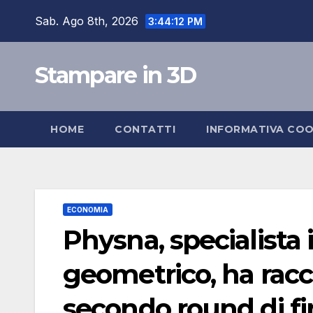
Salta
Sab. Ago 8th, 2026
3:44:13 PM
al
contenuto
Stampare in 3D
HOME
CONTATTI
INFORMATIVA COO
ECONOMIA
Physna, specialista
geometrico, ha racco
secondo round di f