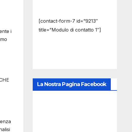
[contact-form-7 id=”9213″
title=”Modulo di contatto 1″]
ente i
iamo
ICHE
La Nostra Pagina Facebook
ienza
alisi