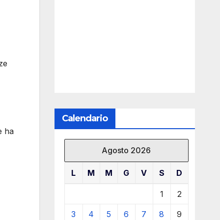
nze
Calendario
e ha
Agosto 2026
L
M
M
G
V
S
D
1
2
3
4
5
6
7
8
9