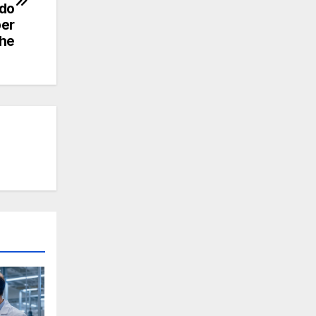
odo
per
che