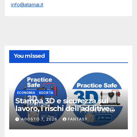
info@atamai.it
You missed
ECONOMIA
SOCIETÀ
Stampa 3D e sicurezza sul
lavoro, i rischi dell’additive
manufacturing secondo
AGOSTO 7, 2026
FANTASY
NIOSH