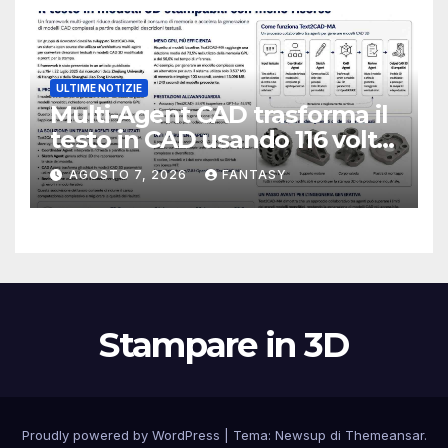
ULTIME NOTIZIE
Multi-Agent CAD trasforma il
testo in CAD usando 116 volte
meno token
AGOSTO 7, 2026
FANTASY
Stampare in 3D
Proudly powered by WordPress
|
Tema:
Newsup
di
Themeansar
.