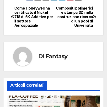
Come Honeywell ha
Compositi polimerici
Navigazione
certificato il Nickel
e stampa 3D nella
718 di 6K Additive per
costruzione ricerca
articoli
il settore
di un pool di
Aerospaziale
Università
Di
Fantasy
Articoli correlati