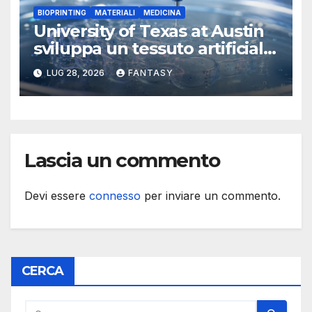
BIOPRINTING
MATERIALI
MEDICINA
University of Texas at Austin
sviluppa un tessuto artificiale
stampabile in 3D che imita le
LUG 28, 2026
FANTASY
membrane dei tessuti
Lascia un commento
Devi essere
connesso
per inviare un commento.
CERCA