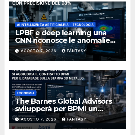
AI INTELLIGENZA ARTIFICIALE IA
TECNOLOGIA
LPBF e deep learning una
CNN riconosce le anomalie
del bagno di fusione
AGOSTO 7, 2026
FANTASY
ECONOMIA
The Barnes Global Advisors
svilupperà per BPMI un
database per la stampa 3D
AGOSTO 7, 2026
FANTASY
metallica destinata alla filiera
navale statunitense