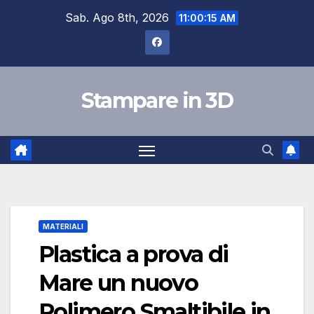
Salta
Sab. Ago 8th, 2026
11:00:16 AM
al
contenuto
Stampare in 3D
MATERIALI
Plastica a prova di
Mare un nuovo
Polimero Smaltibile in