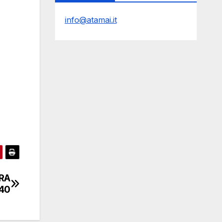
info@atamai.it
RA
40