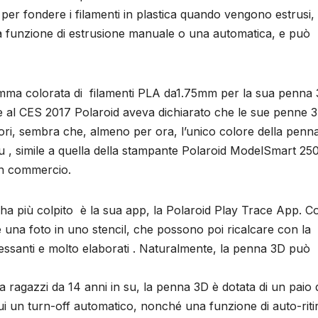
 per fondere i filamenti in plastica quando vengono estrusi, 
una funzione di estrusione manuale o una automatica, e può
 gamma colorata di filamenti PLA da1.75mm per la sua penna
tre al CES 2017 Polaroid aveva dichiarato che le sue penne 
lori, sembra che, almeno per ora, l’unico colore della penn
lu , simile a quella della stampante Polaroid ModelSmart 25
in commercio.
 ha più colpito è la sua app, la Polaroid Play Trace App. C
e una foto in uno stencil, che possono poi ricalcare con la
essanti e molto elaborati . Naturalmente, la penna 3D può
 ragazzi da 14 anni in su, la penna 3D è dotata di un paio 
cui un turn-off automatico, nonché una funzione di auto-riti