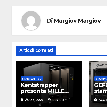
Di
Margiov Margiov
Articoli correlati
STAMPANTI 3D
STAMPAN
Kentstrapper
GEFE
presenta MILLE
sta
stampante FDM
del t
AGO 5, 2026
FANTASY
AGO 
con volume di
came