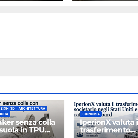
ZIONI 3D
ARCHITETTURA
 MODA
ECONOMIA
ker senza colla
IperionX valuta i
suola in TPU
trasferimento
pata in 3D
societario negli 