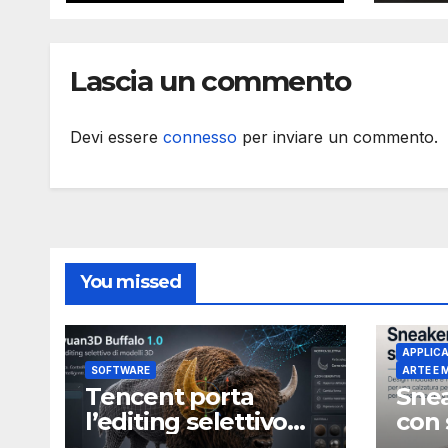
stampa da un
metro cubo
Lascia un commento
Devi essere
connesso
per inviare un commento.
You missed
APPLICA
SOFTWARE
ARTE E
Tencent porta
Snea
l’editing selettivo
con 
nei modelli 3D con
stam