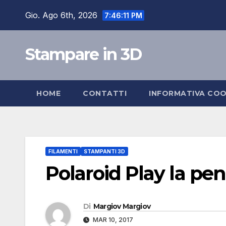
Salta
Gio. Ago 6th, 2026
7:46:12 PM
al
contenuto
Stampare in 3D
HOME
CONTATTI
INFORMATIVA COO
FILAMENTI
STAMPANTI 3D
Polaroid Play la p
Di
Margiov Margiov
MAR 10, 2017