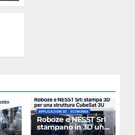
APPLICAZIONI 3D
ECONOMIA
l
Roboze e NESST Srl
stampano in 3D una
Stati
struttura CubeSat