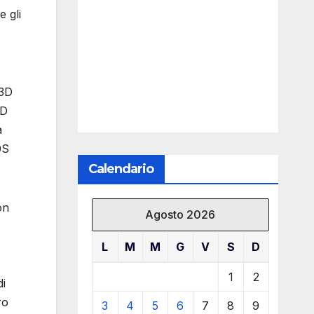
e gli
 3D
3D
a
0S
Calendario
on
Agosto 2026
L
M
M
G
V
S
D
1
2
di
ro
3
4
5
6
7
8
9