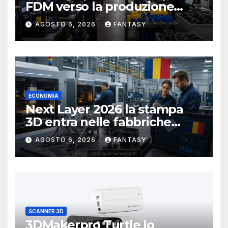
FDM verso la produzione
industriale di serie in Ucraina
AGOSTO 6, 2026
FANTASY
ECONOMIA
Next Layer 2026 la stampa
3D entra nelle fabbriche
rumene
AGOSTO 6, 2026
FANTASY
SCANNER 3D
3DMakerpro Turtle lo