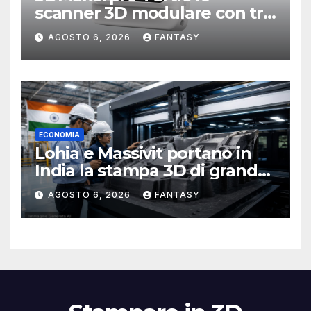
scanner 3D modulare con tre
testine intercambiabili
AGOSTO 6, 2026
FANTASY
ECONOMIA
Lohia e Massivit portano in
India la stampa 3D di grande
formato per i compositi
AGOSTO 6, 2026
FANTASY