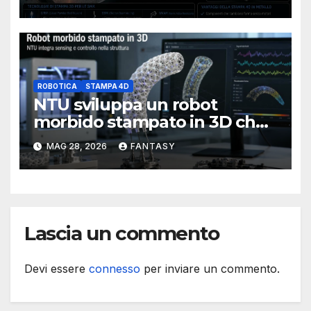
ROBOTICA
STAMPA 4D
NTU sviluppa un robot
morbido stampato in 3D che
percepisce la propria forma
MAG 28, 2026
FANTASY
Lascia un commento
Devi essere
connesso
per inviare un commento.