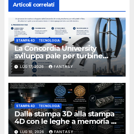
Articoli correlati
STAMPA 4D
TECNOLOGIA
La Concordia University
sviluppa pale per turbine
verticali con la stampa 4D
LUG 17, 2026
FANTASY
STAMPA 4D
TECNOLOGIA
Dalla stampa 3D alla stampa
4D con le leghe a memoria di
forma
LUG 10, 2026
FANTASY