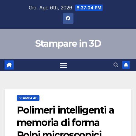
Salta
Gio. Ago 6th, 2026
8:37:05 PM
al
contenuto
Stampare in 3D
STAMPA 4D
Polimeri intelligenti a
memoria di forma
Polpi microscopici