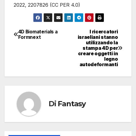
2022, 2207826 (CC PER 4.0)
4D Biomaterials a
I ricercatori
Navigazione
Formnext
israeliani stanno
utilizzando la
articoli
stampa 4D per
creare oggetti in
legno
autodeformanti
Di
Fantasy